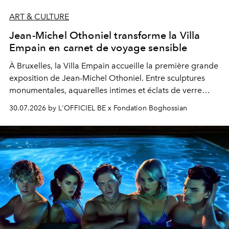
ART & CULTURE
Jean-Michel Othoniel transforme la Villa
Empain en carnet de voyage sensible
À Bruxelles, la Villa Empain accueille la première grande
exposition de Jean-Michel Othoniel. Entre sculptures
monumentales, aquarelles intimes et éclats de verre
soufflé, l’artiste français compose un itinéraire
30.07.2026 by L'OFFICIEL BE x Fondation Boghossian
émotionnel où chaque œuvre devient le souvenir
lumineux d’un voyage, d’une rencontre ou d’un
émerveillement.