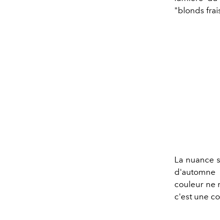
"blonds frai
La nuance s
d'automne e
couleur ne 
c'est une co