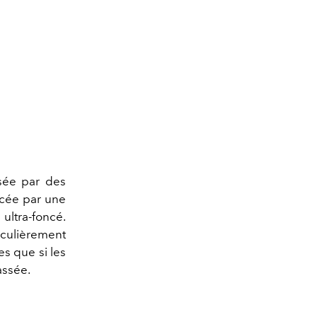
isée par des
acée par une
ultra-foncé.
ticulièrement
es que si les
assée.