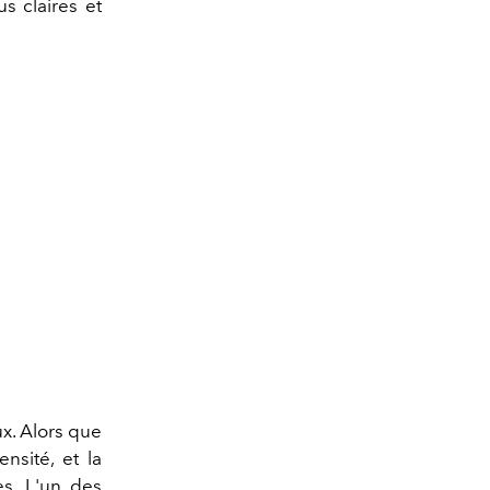
s claires et
x. Alors que
nsité, et la
es. L'un des