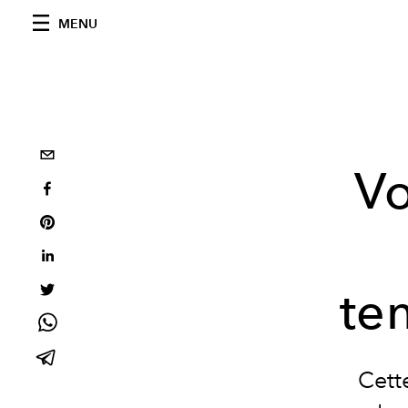
MENU
Vo
te
Cett