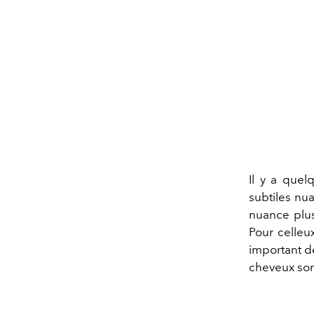
Il y a quel
subtiles nu
nuance plus
Pour celleux
important de
cheveux sont