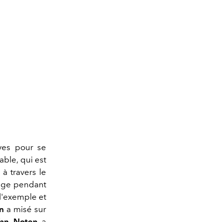
s
ves pour se
able, qui est
à travers le
mage pendant
l'exemple et
n
a misé sur
Van Noten
a