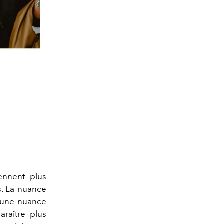
ennent plus
s. La nuance
t une nuance
raître plus