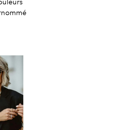
ouleurs
surnommé