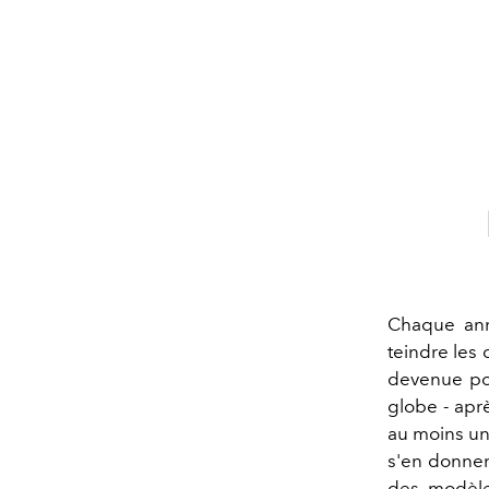
Chaque ann
teindre les 
devenue pop
globe - apr
au moins un
s'en donnen
des modèle