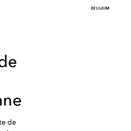
BELGIUM
 de
mne
te de