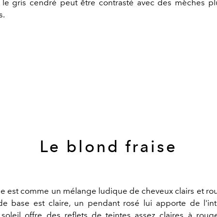
le gris cendré peut être contrasté avec des mèches plu
s.
Le blond fraise
e est comme un mélange ludique de cheveux clairs et rou
de base est claire, un pendant rosé lui apporte de l'inte
soleil offre des reflets de teintes assez claires à roug