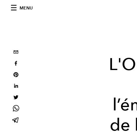
MENU
L'O
l’é
de 