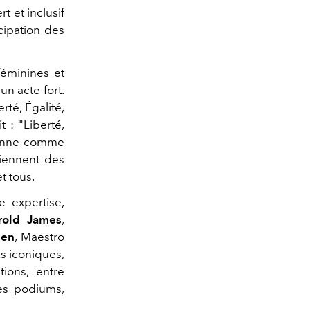
 et inclusif
ncipation des
féminines et
n acte fort.
rté, Égalité,
 : "Liberté,
ésonne comme
viennent des
t tous.
e expertise,
rold James
,
ien
, Maestro
s iconiques,
tions, entre
les podiums,