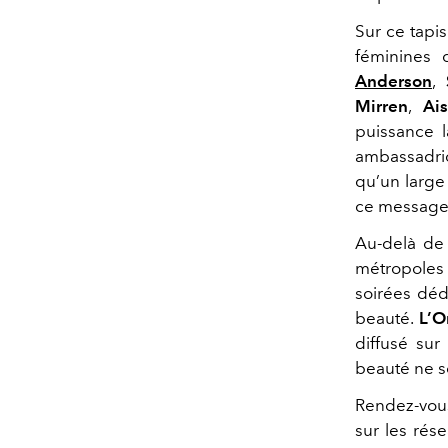
Sur ce tapis
féminines 
Anderson
,
S
Mirren
,
Ais
puissance l
ambassadri
qu’un large 
ce message 
Au-delà de 
métropoles
soirées déd
beauté.
L’O
diffusé sur
beauté ne so
Rendez-vou
sur les rés