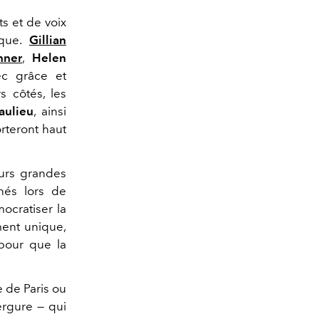
ts et de voix
rque.
Gillian
nner
,
Helen
ec grâce et
s côtés, les
aulieu
, ainsi
orteront haut
eurs grandes
nés lors de
ocratiser la
ment unique,
 pour que la
le de Paris ou
ergure — qui