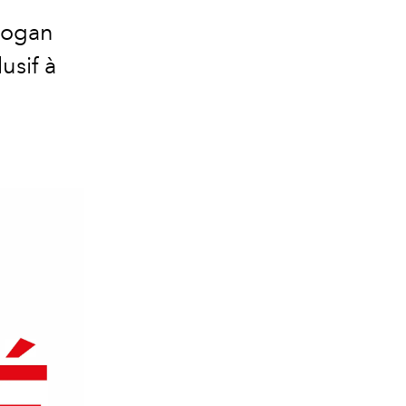
slogan
lusif à