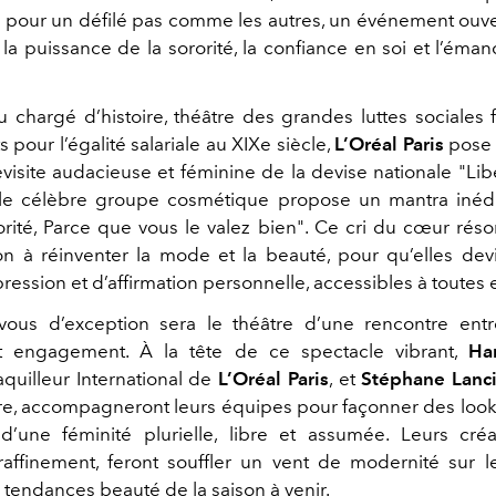
 pour un défilé pas comme les autres, un événement ouvert
la puissance de la sororité, la confiance en soi et l’éma
u chargé d’histoire, théâtre des grandes luttes sociales 
pour l’égalité salariale au XIXe siècle,
L’Oréal Paris
pose u
isite audacieuse et féminine de la devise nationale "Libe
, le célèbre groupe cosmétique propose un mantra inédit
rorité, Parce que vous le valez bien". Ce cri du cœur r
ion à réinventer la mode et la beauté, pour qu’elles de
pression et d’affirmation personnelle, accessibles à toutes e
ous d’exception sera le théâtre d’une rencontre entr
 et engagement. À la tête de ce spectacle vibrant,
Ha
uilleur International de
L’Oréal Paris
, et
Stéphane Lanc
ure, accompagneront leurs équipes pour façonner des look
une féminité plurielle, libre et assumée. Leurs créa
affinement, feront souffler un vent de modernité sur 
s tendances beauté de la saison à venir.