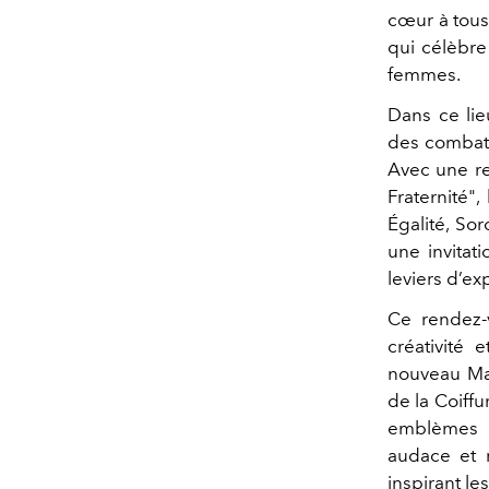
cœur à tous
qui célèbre 
femmes.
Dans ce lie
des combats 
Avec une rev
Fraternité"
Égalité, So
une invitat
leviers d’ex
Ce rendez-v
créativité
nouveau Maq
de la Coiff
emblèmes d’
audace et r
inspirant le