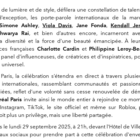
 de lumière et de style, défilera une constellation de talen
d’exception, les porte-parole internationaux de la ma
imone Ashley
,
Viola Davis
,
Jane Fonda
,
Kendall Je
hwarya Rai
, et bien d’autres encore, incarneront av
a diversité et la force d’une beauté émancipée. À leur
ces françaises
Charlotte Cardin
et
Philippine Leroy-Be
panel d’influenceuses, de créatrices et d’inspiratrices, p
universel.
Paris, la célébration s’étendra en direct à travers plusi
 internationales, rassemblant communautés et passion
iées, reflet d’une volonté sans cesse renouvelée de dém
réal Paris
invite ainsi le monde entier à rejoindre ce mo
 Instagram, TikTok, le site officiel et même sur Roblox,
it plus un privilège, mais une liberté partagée.
s le
lundi 29 septembre 2025,
à 21h
, devant l’Hôtel de Vil
eaux sociaux pour prendre part à cette célébration d'env