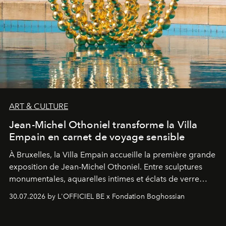
ART & CULTURE
Jean-Michel Othoniel transforme la Villa
Empain en carnet de voyage sensible
À Bruxelles, la Villa Empain accueille la première grande
exposition de Jean-Michel Othoniel. Entre sculptures
monumentales, aquarelles intimes et éclats de verre
soufflé, l’artiste français compose un itinéraire
30.07.2026 by L'OFFICIEL BE x Fondation Boghossian
émotionnel où chaque œuvre devient le souvenir
lumineux d’un voyage, d’une rencontre ou d’un