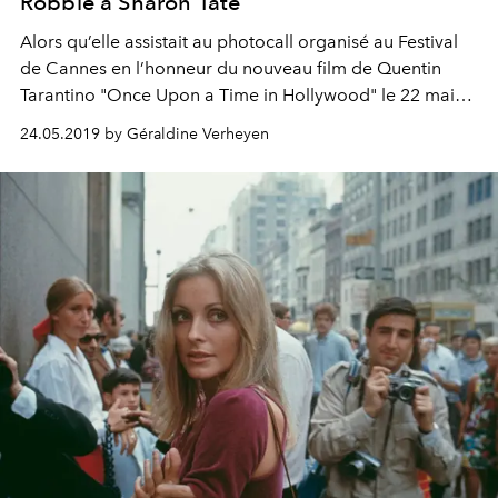
Robbie à Sharon Tate
Alors qu’elle assistait au photocall organisé au Festival
de Cannes en l’honneur du nouveau film de Quentin
Tarantino "Once Upon a Time in Hollywood" le 22 mai
dernier, Margot Robbie n’a rien laissé au hasard. A l’aide
24.05.2019 by Géraldine Verheyen
de sa coiffure, l’actrice rendait ainsi hommage à Sharon
Tate, qu’elle incarne dans le long-métrage.