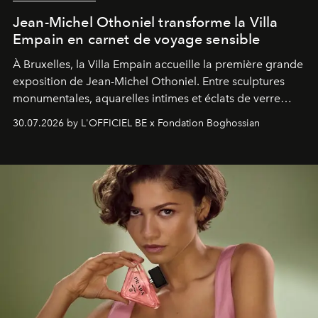
Jean-Michel Othoniel transforme la Villa
Empain en carnet de voyage sensible
À Bruxelles, la Villa Empain accueille la première grande
exposition de Jean-Michel Othoniel. Entre sculptures
monumentales, aquarelles intimes et éclats de verre
soufflé, l’artiste français compose un itinéraire
30.07.2026 by L'OFFICIEL BE x Fondation Boghossian
émotionnel où chaque œuvre devient le souvenir
lumineux d’un voyage, d’une rencontre ou d’un
émerveillement.