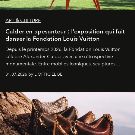
ART & CULTURE
Calder en apesanteur : l'exposition qui fait
danser la Fondation Louis Vuitton
Depuis le printemps 2026, la Fondation Louis Vuitton
célèbre Alexander Calder avec une rétrospective
monumentale. Entre mobiles iconiques, sculptures
monumentales et poésie du mouvement, l'artiste
31.07.2026 by L'OFFICIEL BE
américain investit les espaces imaginés par Frank Gehry
dans une exposition qui redonne toute sa légèreté à la
sculpture.