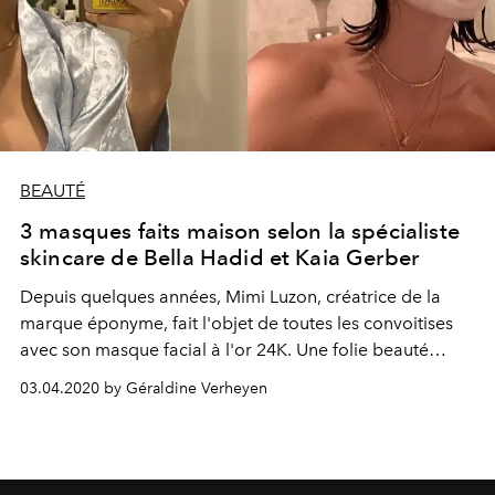
BEAUTÉ
3 masques faits maison selon la spécialiste
skincare de Bella Hadid et Kaia Gerber
Depuis quelques années, Mimi Luzon, créatrice de la
marque éponyme, fait l'objet de toutes les convoitises
avec son masque facial à l'or 24K. Une folie beauté
plébiscitée par les plus grandes stars, à l'instar de Kaia
03.04.2020 by Géraldine Verheyen
Gerber ou Bella Hadid. En période de quarantaine, la
spécialiste dévoile ses recettes de masques faits maison,
et la routine skincare à mettre en place pour jouir de
tous leurs bienfaits.