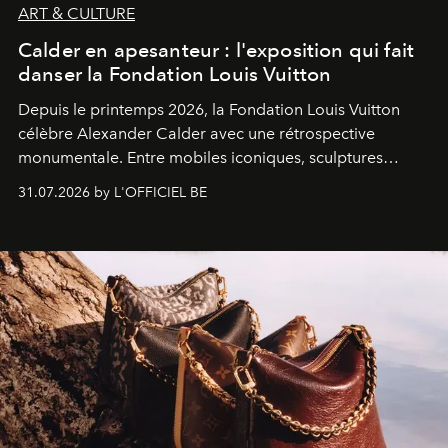
ART & CULTURE
Calder en apesanteur : l'exposition qui fait
danser la Fondation Louis Vuitton
Depuis le printemps 2026, la Fondation Louis Vuitton
célèbre Alexander Calder avec une rétrospective
monumentale. Entre mobiles iconiques, sculptures
monumentales et poésie du mouvement, l'artiste
31.07.2026 by L'OFFICIEL BE
américain investit les espaces imaginés par Frank Gehry
dans une exposition qui redonne toute sa légèreté à la
sculpture.