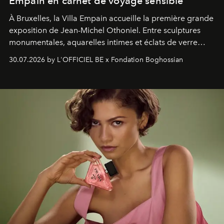
Empain en carnet de voyage sensible
À Bruxelles, la Villa Empain accueille la première grande
exposition de Jean-Michel Othoniel. Entre sculptures
monumentales, aquarelles intimes et éclats de verre
soufflé, l’artiste français compose un itinéraire
30.07.2026 by L'OFFICIEL BE x Fondation Boghossian
émotionnel où chaque œuvre devient le souvenir
lumineux d’un voyage, d’une rencontre ou d’un
émerveillement.