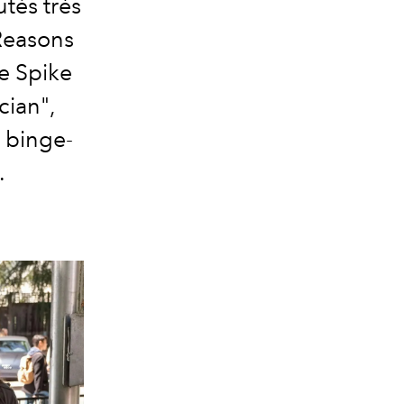
tés très
Reasons
e Spike
cian",
 binge-
.