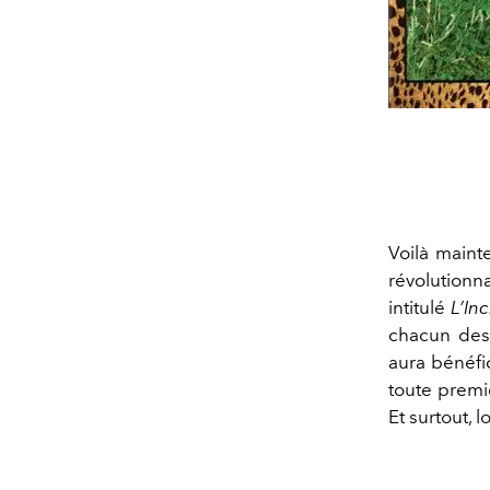
Voilà maint
révolution
intitulé
L’In
chacun des 
aura bénéfic
toute premiè
Et surtout, 