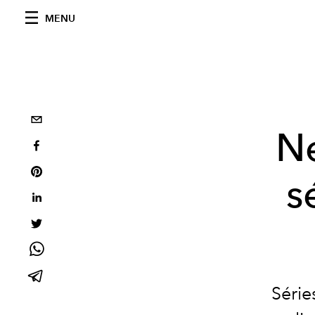
MENU
Ne
s
Série