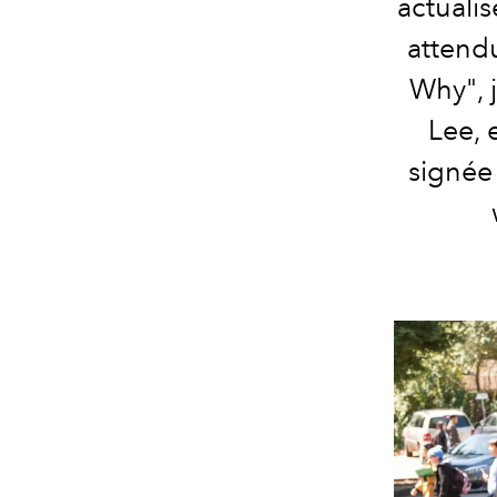
actuali
attend
Why", 
Lee, 
signée