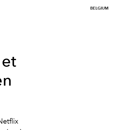
BELGIUM
 et
en
etflix