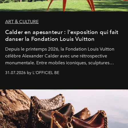
ART & CULTURE
Calder en apesanteur : l'exposition qui fait
danser la Fondation Louis Vuitton
Depuis le printemps 2026, la Fondation Louis Vuitton
célèbre Alexander Calder avec une rétrospective
monumentale. Entre mobiles iconiques, sculptures
monumentales et poésie du mouvement, l'artiste
31.07.2026 by L'OFFICIEL BE
américain investit les espaces imaginés par Frank Gehry
dans une exposition qui redonne toute sa légèreté à la
sculpture.