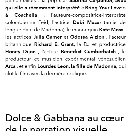
personnalités : la pop star
Sabrina Carpenter, avec
qui elle a récemment interprété « Bring Your Love »
à Coachella
, l'auteure-compositrice-interprète
colombienne Feid, l'actrice
Debi Mazar
(amie de
longue date de Madonna), le mannequin
Kate Moss
,
les actrices
Julia Garner
et
Odessa A'zion
, l'acteur
britannique
Richard E. Grant,
la DJ et productrice
Honey Dijon
, l'acteur
Benedict Cumberbatch
, le
producteur et musicien expérimental vénézuélien
Arca
, et enfin
Lourdes Leon, la fille de Madonna,
qui
clôt le film avec la dernière réplique.
Dolce & Gabbana au cœur
de la narration visuelle