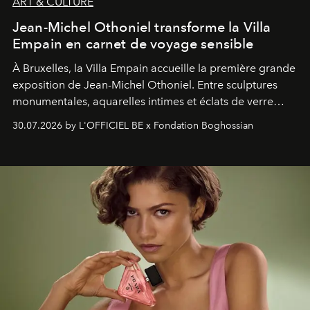
ART & CULTURE
Jean-Michel Othoniel transforme la Villa
Empain en carnet de voyage sensible
À Bruxelles, la Villa Empain accueille la première grande
exposition de Jean-Michel Othoniel. Entre sculptures
monumentales, aquarelles intimes et éclats de verre
soufflé, l’artiste français compose un itinéraire
30.07.2026 by L'OFFICIEL BE x Fondation Boghossian
émotionnel où chaque œuvre devient le souvenir
lumineux d’un voyage, d’une rencontre ou d’un
émerveillement.