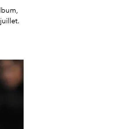
album,
uillet.