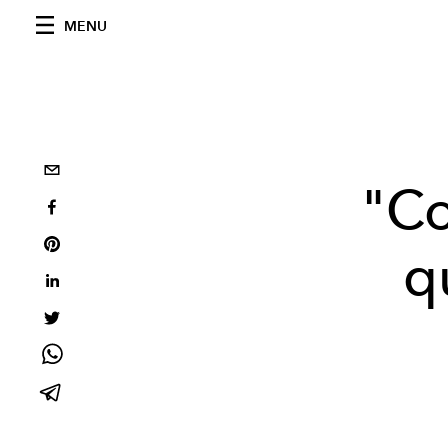
MENU
"Co
qu