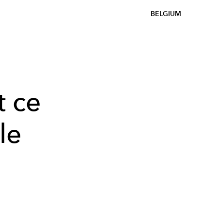
BELGIUM
t ce
 le