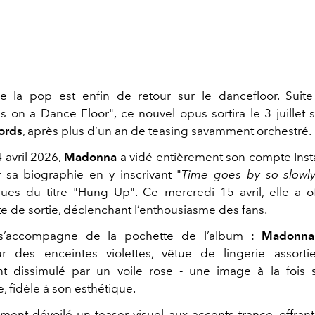
e la pop est enfin de retour sur le dancefloor. Suite
s on a Dance Floor"
, ce nouvel opus sortira le 3 juillet 
ords
, après plus d’un an de teasing savamment orchestré.
 avril 2026,
Madonna
a vidé entièrement son compte Ins
 sa biographie en y inscrivant "
Time goes by so slowl
ues du titre "
Hung Up"
. Ce mercredi 15 avril, elle a o
te de sortie, déclenchant l’enthousiasme des fans.
 s’accompagne de la pochette de l’album :
Madonna
r des enceintes violettes, vêtue de lingerie assortie
nt dissimulé par un voile rose - une image à la fois 
 fidèle à son esthétique.
ement dévoilé un teaser visuel aux accents trance, offran