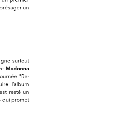
e présager un
igne surtout
vec
Madonna
tournée "Re-
uire l’album
est resté un
uo qui promet