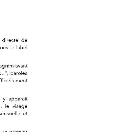
 directe de
sous le label
tagram avant
y…
", paroles
fficiellement
y apparaît
, le visage
sensuelle et
t un premier