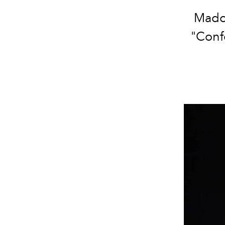
Mado
"Confe