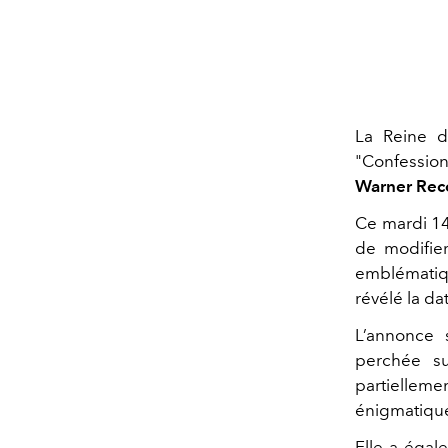
La Reine d
"
Confession
Warner Rec
Ce mardi 14
de modifier
emblématiq
révélé la da
L’annonce
perchée su
partielleme
énigmatique,
Elle a égal