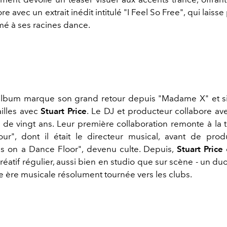
e avec un extrait inédit intitulé "I Feel So Free", qui laiss
mé à ses racines dance.
album marque son grand retour depuis "
Madame X"
et s
ailles avec
Stuart Price
. Le DJ et producteur collabore a
 de vingt ans. Leur première collaboration remonte à la 
our", dont il était le directeur musical, avant de prod
s on a Dance Floor", devenu culte. Depuis,
Stuart Price
réatif régulier, aussi bien en studio que sur scène - un d
e ère musicale résolument tournée vers les clubs.