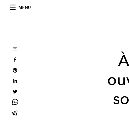
MENU
À
ouv
so