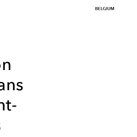
BELGIUM
on
dans
nt-
s