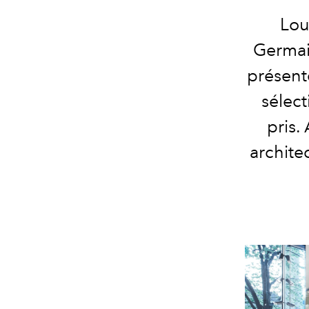
Lou
Germai
présent
sélect
pris.
archite