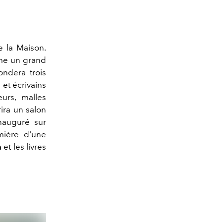
e la Maison.
© Louis Vuit
même un grand
fondera trois
 et écrivains
urs, malles
rira un salon
nauguré sur
mière d'une
n
et les livres