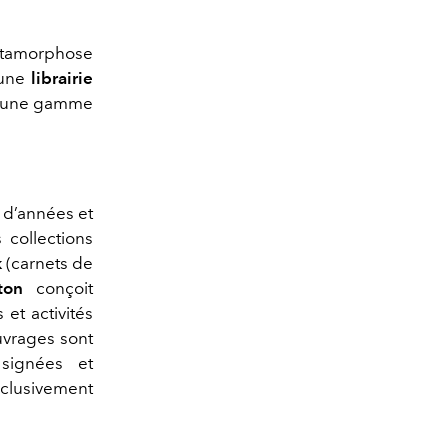
amorphose
une
librairie
 à une gamme
 d’années et
 collections
k
(carnets de
ton
conçoit
et activités
ouvrages sont
 signées et
xclusivement