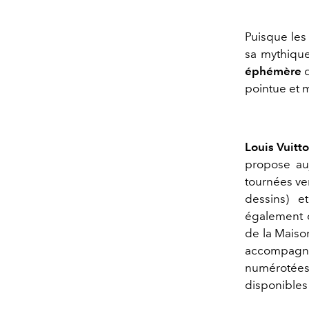
Puisque les
sa mythiqu
éphémère
d
pointue et 
Louis Vuitt
propose auj
tournées ve
dessins) 
également c
de la Maison
accompagné
numérotées,
disponibles