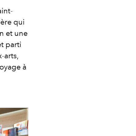
int-
ère qui
n et une
t parti
-arts,
voyage à