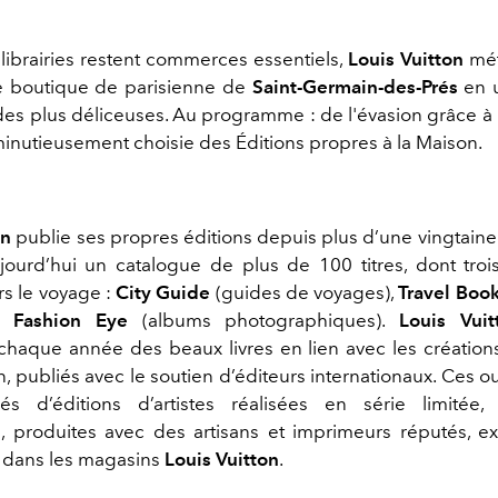
 librairies restent commerces essentiels,
Louis Vuitton
mét
e boutique de parisienne de
Saint-Germain-des-Prés
en 
es plus déliceuses. Au programme : de l'évasion grâce
minutieusement choisie des Éditions propres à la Maison.
on
publie ses propres éditions depuis plus d’une vingtaine
ourd’hui un catalogue de plus de 100 titres, dont trois
rs le voyage :
City Guide
(guides de voyages),
Travel Boo
et
Fashion Eye
(albums photographiques).
Louis Vuit
haque année des beaux livres en lien avec les créations 
, publiés avec le soutien d’éditeurs internationaux. Ces 
s d’éditions d’artistes réalisées en série limitée,
 produites avec des artisans et imprimeurs réputés, e
 dans les magasins
Louis Vuitton
.