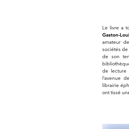
Le livre a 
Gaston-Loui
amateur de l
sociétés de 
de son tem
bibliothèque
de lecture
l’avenue d
librairie é
ont tissé un