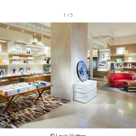
1
/
5
© Louis Vuitton