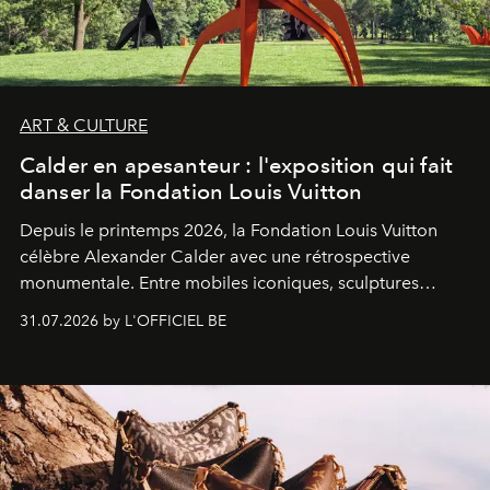
ART & CULTURE
Calder en apesanteur : l'exposition qui fait
danser la Fondation Louis Vuitton
Depuis le printemps 2026, la Fondation Louis Vuitton
célèbre Alexander Calder avec une rétrospective
monumentale. Entre mobiles iconiques, sculptures
monumentales et poésie du mouvement, l'artiste
31.07.2026 by L'OFFICIEL BE
américain investit les espaces imaginés par Frank Gehry
dans une exposition qui redonne toute sa légèreté à la
sculpture.