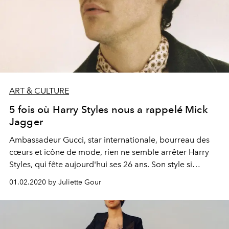
ART & CULTURE
5 fois où Harry Styles nous a rappelé Mick
Jagger
Ambassadeur Gucci, star internationale, bourreau des
cœurs et icône de mode, rien ne semble arrêter Harry
Styles, qui fête aujourd'hui ses 26 ans. Son style si
particulier n'est pas sans nous rappeler une autre icône
01.02.2020 by Juliette Gour
de la musique et du style : Mick Jagger. Voici 5 fois où
Harry Styles ressemblait, quasi trait pour trait, au leader
des Rolling Stones.