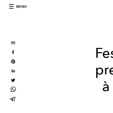
MENU
Fe
pr
à