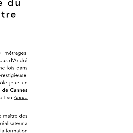
e du
ître
s métrages.
ous d’André
me fois dans
prestigieuse.
rôle joue un
l de Cannes
ait vu
Anora
e maître des
 réalisateur à
 la formation