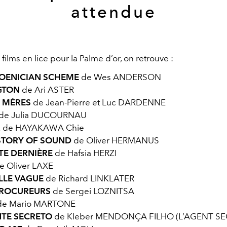
attendue
 films en lice pour la Palme d’or, on retrouve :
OENICIAN SCHEME
de Wes ANDERSON
GTON
de Ari ASTER
 MÈRES
de Jean-Pierre et Luc DARDENNE
de Julia DUCOURNAU
R
de HAYAKAWA Chie
STORY OF SOUND
de Oliver HERMANUS
ITE DERNIÈRE
de Hafsia HERZI
e Oliver LAXE
LLE VAGUE
de Richard LINKLATER
PROCUREURS
de Sergei LOZNITSA
de Mario MARTONE
TE SECRETO
de Kleber MENDONÇA FILHO
(L’AGENT SE