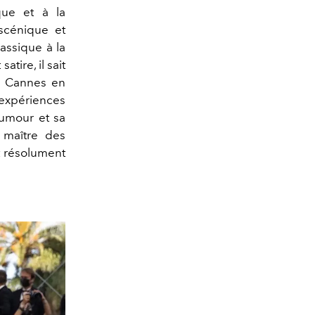
que et à la
scénique et
lassique à la
ire, il sait
de Cannes en
expériences
humour et sa
 maître des
et résolument