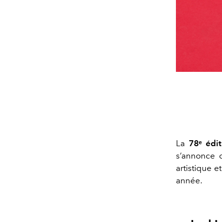
La
78ᵉ édi
s’annonce 
artistique e
année.