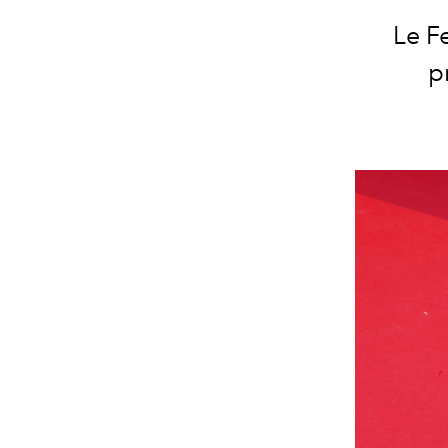
Le F
p