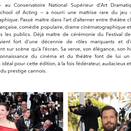
— au Conservatoire National Supérieur d’Art Dramati
School of Acting — a nourri une maîtrise rare du jeu 
hique. Passé maître dans l’art d’alterner entre théâtre c
nçaise, comédie populaire, drame cinématographique et sat
us les publics. Déjà maître de cérémonie du Festival 
evient fort d’une décennie de rôles marquants et d’
tant sur scène qu’à l’écran. Sa verve, son élégance, son 
onnaissance du cinéma et du théâtre font de lui un
déal pour cette édition, à la fois fédérateur, audacieux 
 du prestige cannois.