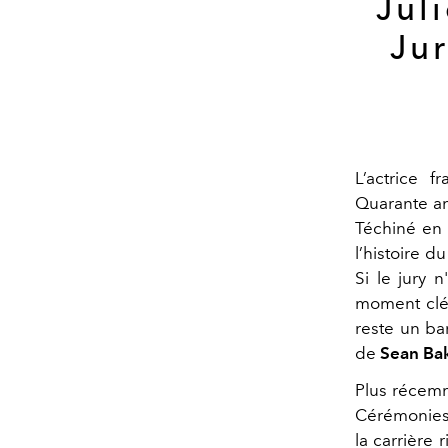
Jul
Jur
L’actrice f
Quarante a
Téchiné en
l’histoire d
Si le jury 
moment clé 
reste un ba
de
Sean Ba
Plus récemm
Cérémonies 
la carrière 