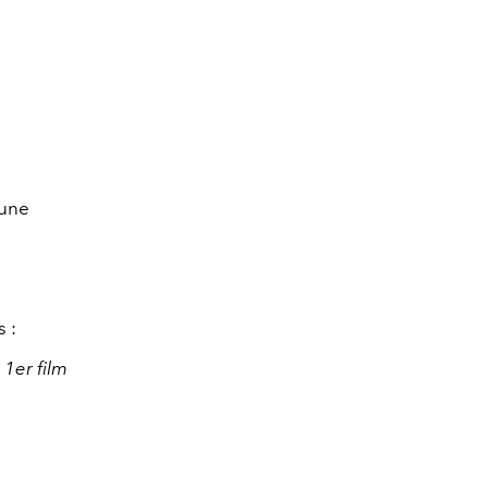
 une
 :
1er film