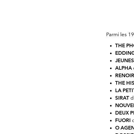
Parmi les 19
THE PH
EDDIN
JEUNES
ALPHA
RENOI
THE HI
LA PET
SIRAT
d
NOUVE
DEUX 
FUORI
O AGEN