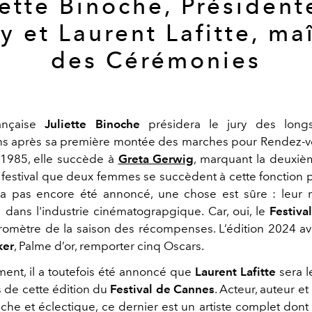
iette Binoche, Président
y et Laurent Lafitte, ma
des Cérémonies
rançaise
Juliette Binoche
présidera le jury des long
ns après sa première montée des marches pour Rendez-v
 1985, elle succède à
Greta Gerwig
, marquant la deuxiè
u festival que deux femmes se succèdent à cette fonction 
n'a pas encore été annoncé, une chose est sûre : leur 
dans l'industrie cinématograpgique. Car, oui, le
Festiva
romètre de la saison des récompenses. L’édition 2024 av
ker
, Palme d’or, remporter cinq Oscars.
ent, il a toutefois été annoncé que
Laurent Lafitte
sera l
de cette édition du
Festival de Cannes
. Acteur, auteur et
riche et éclectique, ce dernier est un artiste complet dont