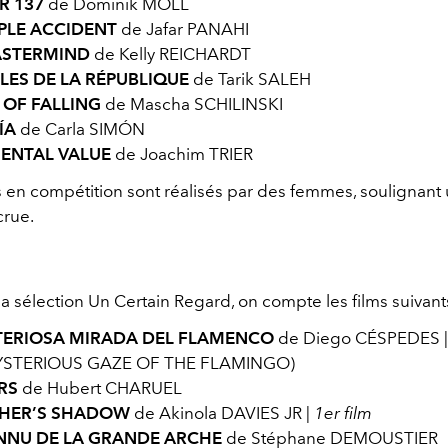
R 137
de Dominik MOLL
PLE ACCIDENT
de Jafar PANAHI
ASTERMIND
de Kelly REICHARDT
GLES DE LA RÉPUBLIQUE
de Tarik SALEH
OF FALLING
de Mascha SCHILINSKI
ÍA
de Carla SIMÓN
ENTAL VALUE
de Joachim TRIER
ms en compétition sont réalisés par des femmes, soulignant
crue.
a sélection Un Certain Regard, on compte les films suivants
TERIOSA MIRADA DEL FLAMENCO
de Diego CÉSPEDES |
YSTERIOUS GAZE OF THE FLAMINGO)
RS
de Hubert CHARUEL
THER’S SHADOW
de Akinola DAVIES JR |
1er film
NNU DE LA GRANDE ARCHE
de Stéphane DEMOUSTIER