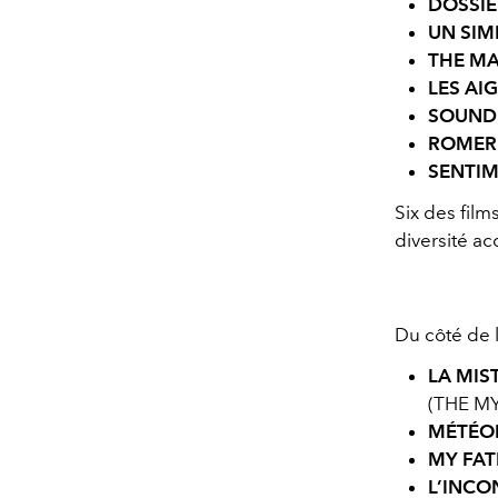
DOSSIE
UN SIM
THE M
LES AI
SOUND 
ROMER
SENTIM
Six des fil
diversité ac
Du côté de l
LA MIS
(THE M
MÉTÉO
MY FA
L’INCO