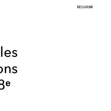
BELGIUM
les
ons
8ᵉ