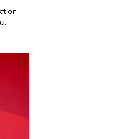
ction
u.