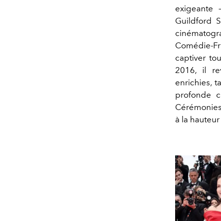
exigeante 
Guildford 
cinématograp
Comédie-Fra
captiver to
2016, il r
enrichies, 
profonde c
Cérémonies i
à la hauteur