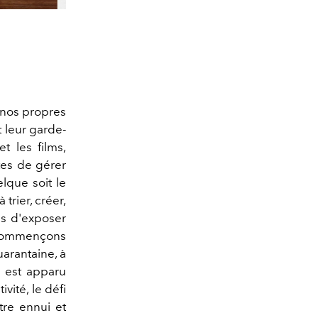
 nos propres
t leur garde-
t les films,
ntes de gérer
lque soit le
trier, créer,
us d'exposer
s commençons
arantaine, à
 est apparu
vité, le défi
tre ennui et