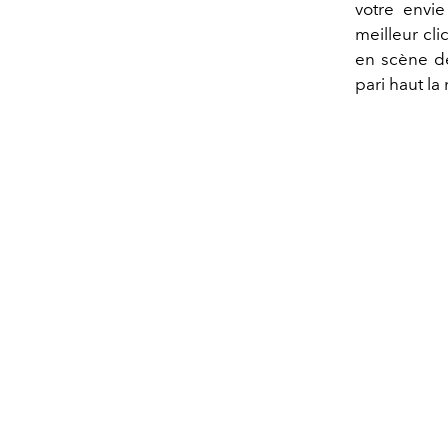
votre envi
meilleur cl
en scène de
pari haut la