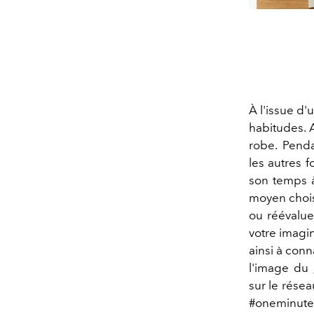
À l'issue d
habitudes. A
robe. Penda
les autres f
son temps à
moyen choisi
ou réévalue
votre imagi
ainsi à conn
l'image du
sur le résea
#oneminutes