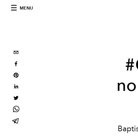
MENU
#
no
Bapti