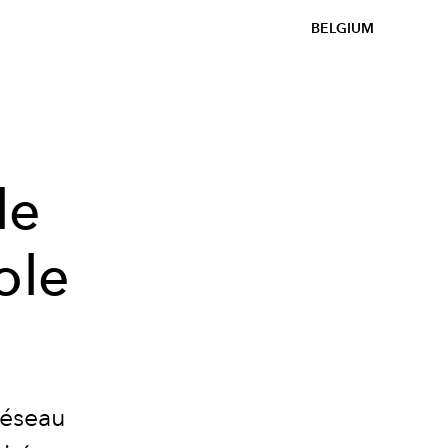
BELGIUM
le
ole
réseau