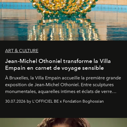
ART & CULTURE
Jean-Michel Othoniel transforme la Villa
Empain en carnet de voyage sensible
À Bruxelles, la Villa Empain accueille la première grande
exposition de Jean-Michel Othoniel. Entre sculptures
monumentales, aquarelles intimes et éclats de verre
soufflé, l’artiste français compose un itinéraire
30.07.2026 by L'OFFICIEL BE x Fondation Boghossian
émotionnel où chaque œuvre devient le souvenir
lumineux d’un voyage, d’une rencontre ou d’un
émerveillement.