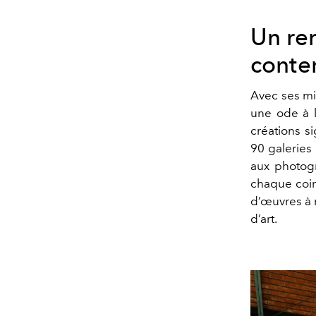
Un re
conte
Avec ses mil
une ode à l
créations s
90 galeries 
aux photogr
chaque coin
d’œuvres à m
d’art.