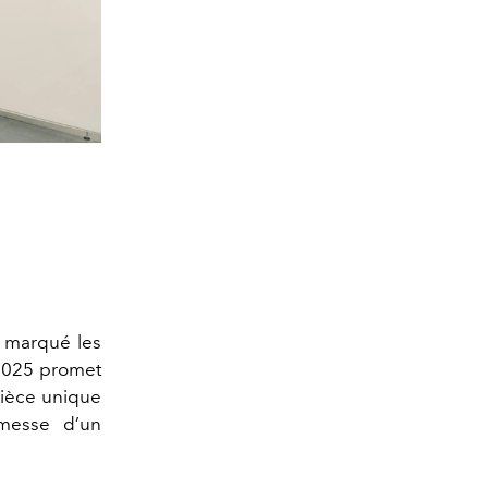
jà marqué les
 2025 promet
pièce unique
omesse d’un