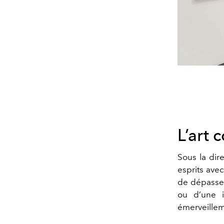
L’art
Sous la dir
esprits ave
de dépasser
ou d’une i
émerveillem