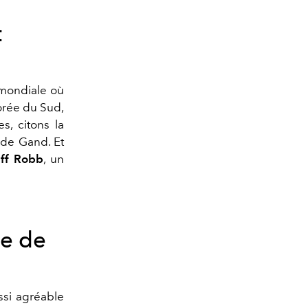
t
 mondiale où
orée du Sud,
es, citons la
de Gand
. Et
eff Robb
, un
re de
ssi agréable