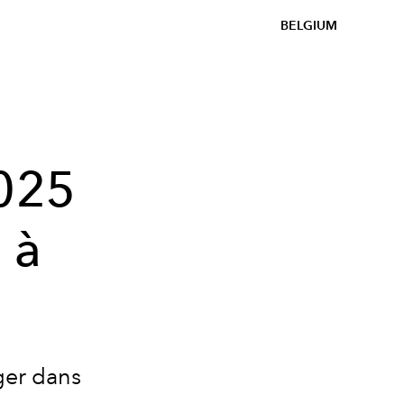
BELGIUM
2025
 à
ger dans