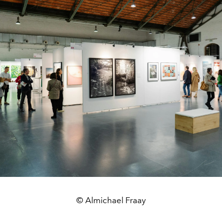
© Almichael Fraay