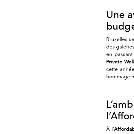
Une a
budge
Bruxelles s
des galerie
en passant p
Private Wal
cette année
hommage hy
L’amb
l’Affo
À l’
Affordab