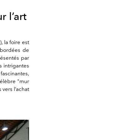
 l’art
 la foire est
s bordées de
résentés par
s intrigantes
fascinantes,
célèbre "mur
 vers l’achat