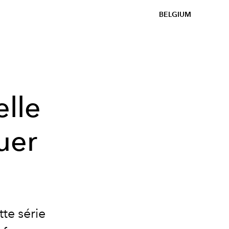
BELGIUM
elle
uer
te série