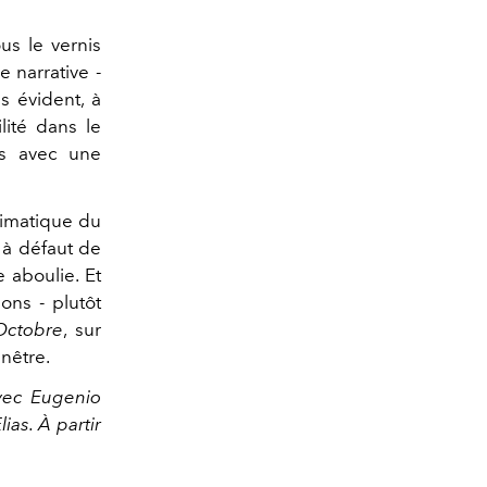
s le vernis
e narrative -
s évident, à
lité dans le
-s avec une
limatique du
 à défaut de
e aboulie. Et
ons - plutôt
Octobre
, sur
enêtre.
vec Eugenio
as. À partir