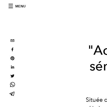
MENU
"Ac
sé
Située 