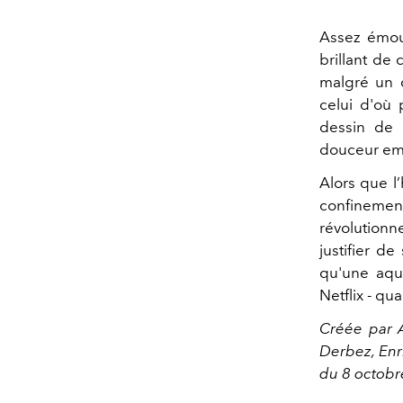
Assez émou
brillant de 
malgré un d
celui d'où
dessin de 
douceur em
Alors que l
confinement
révolutionne
justifier d
qu'une aqua
Netflix - qu
Créée par 
Derbez, Enr
du 8 octobr