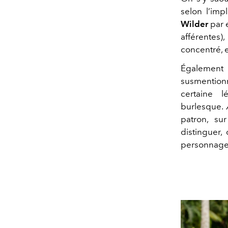
selon l’imp
Wilder
par 
afférentes),
concentré, e
Égalemen
susmentio
certaine 
burlesque.
patron, su
distinguer,
personnages