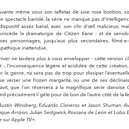
vante même sous son taffetas de soie rose bonbon, sou
ce spectacle bariolé, la série ne manque pas d’intelligenc
ispositif assez banal, avec son clin d'œil malicieux, mai
 procède la dramaturgie de
Citizen Kane
- et de sensibi
ses personnages, jusqu'aux plus secondaires, filmé-e
pathique inattendue.
’hiver ne tardera plus à nous envelopper - cette version c
 -, l’inconséquence légère et acidulée de cette création,
r le genre, ne sera pas de trop pour dissiper l’éventuell
e se verser une frozen margarita, ou une de ses déclinais
vit, que l'on réservera à la magnifique série danoise
and précisément il gèle pour de bon de l’autre côté de la f
Austin Winsberg, Eduardo Cisneros et Jason Shuman. A
ique Arrizon, Julian Sedgwick, Rossana de León et Lobo Eli
e sur Apple TV+.