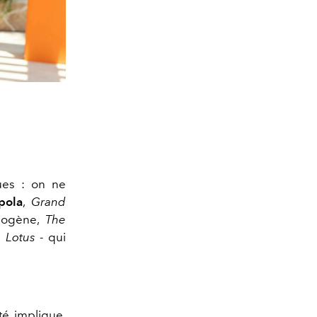
ues : on ne
pola
,
Grand
xiogène,
The
 Lotus
- qui
té implique,