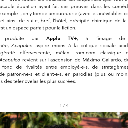
lacable équation ayant fait ses preuves dans les comé
exemple -, on y tombe amoureux-se (avec les inévitables c
 et ainsi de suite, bref, l’hôtel, précipité chimique de l
st un espace parfait pour la fiction.
t produite par
Apple TV+
, à l’image de 
nnée,
Acapulco
aspire moins à la critique sociale aci
légèreté effervescente, mêlant rom-com classique 
Acapulco
revient sur l’ascension de Máximo Gallardo, 
r fond de rivalités entre employé-e-s, de stratagè
 de patron-ne-s et client-e-s, en parodies (plus ou moin
 des telenovelas les plus sucrées.
1
/
4