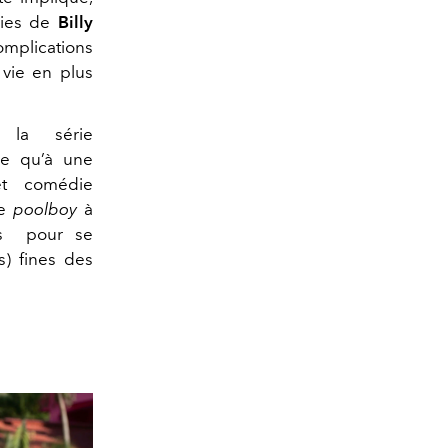
dies de
Billy
omplications
a vie en plus
la série
de qu’à une
et comédie
de
poolboy
à
mes pour se
s) fines des