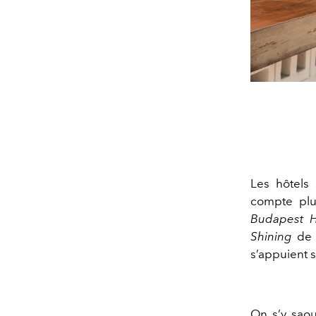
Les hôtels
compte plu
Budapest H
Shining
d
s’appuient s
On s’y saou