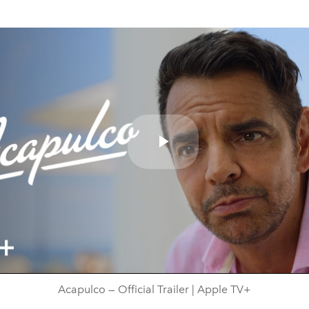
Play
Video
Acapulco — Official Trailer | Apple TV+