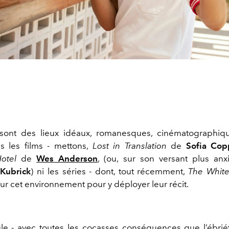
 sont des lieux idéaux, romanesques, cinématographiq
s les films - mettons,
Lost in Translation
de
Sofia Cop
otel
de
Wes Anderson
, (ou, sur son versant plus an
e
Kubrick
) ni les séries - dont, tout récemment,
The White
ur cet environnement pour y déployer leur récit.
le - avec toutes les cocasses conséquences que l’ébrié