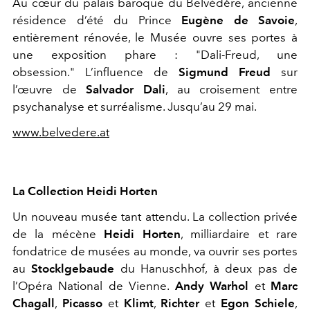
Au cœur du palais baroque du Belvédère, ancienne
résidence d’été du Prince
Eugène de Savoie
,
entièrement rénovée, le Musée ouvre ses portes à
une exposition phare : "Dali-Freud, une
obsession." L’influence de
Sigmund Freud
sur
l’œuvre de
Salvador Dali
, au croisement entre
psychanalyse et surréalisme. Jusqu’au 29 mai.
www.belvedere.at
La Collection Heidi Horten
Un nouveau musée tant attendu. La collection privée
de la mécène
Heidi Horten
, milliardaire et rare
fondatrice de musées au monde, va ouvrir ses portes
au
Stocklgebaude
du Hanuschhof, à deux pas de
l’Opéra National de Vienne.
Andy Warhol
et
Marc
Chagall
,
Picasso
et
Klimt
,
Richter
et
Egon Schiele
,