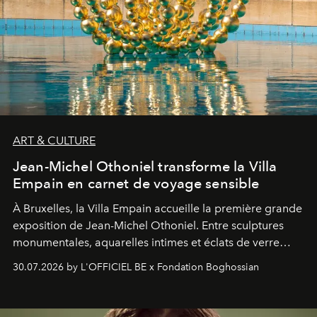
ART & CULTURE
Jean-Michel Othoniel transforme la Villa
Empain en carnet de voyage sensible
À Bruxelles, la Villa Empain accueille la première grande
exposition de Jean-Michel Othoniel. Entre sculptures
monumentales, aquarelles intimes et éclats de verre
soufflé, l’artiste français compose un itinéraire
30.07.2026 by L'OFFICIEL BE x Fondation Boghossian
émotionnel où chaque œuvre devient le souvenir
lumineux d’un voyage, d’une rencontre ou d’un
émerveillement.