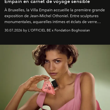
Empain en carnet de voyage sensible
À Bruxelles, la Villa Empain accueille la première grande
exposition de Jean-Michel Othoniel. Entre sculptures
monumentales, aquarelles intimes et éclats de verre
soufflé, l’artiste français compose un itinéraire
30.07.2026 by L'OFFICIEL BE x Fondation Boghossian
émotionnel où chaque œuvre devient le souvenir
lumineux d’un voyage, d’une rencontre ou d’un
émerveillement.