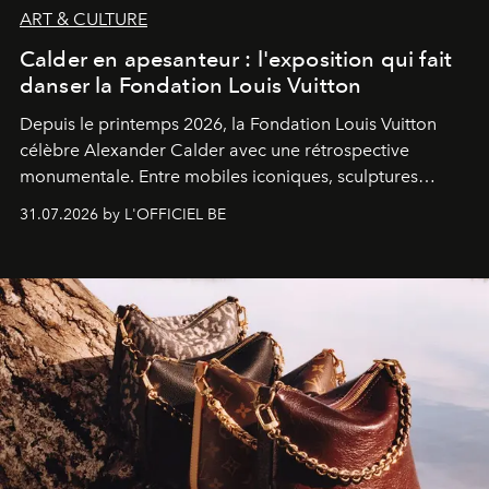
ART & CULTURE
Calder en apesanteur : l'exposition qui fait
danser la Fondation Louis Vuitton
Depuis le printemps 2026, la Fondation Louis Vuitton
célèbre Alexander Calder avec une rétrospective
monumentale. Entre mobiles iconiques, sculptures
monumentales et poésie du mouvement, l'artiste
31.07.2026 by L'OFFICIEL BE
américain investit les espaces imaginés par Frank Gehry
dans une exposition qui redonne toute sa légèreté à la
sculpture.