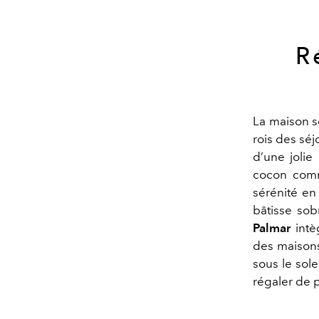
R
La maison se
rois des sé
d’une jolie
cocon comme
sérénité e
bâtisse sob
Palmar
intè
des maisons
sous le sole
régaler de pr