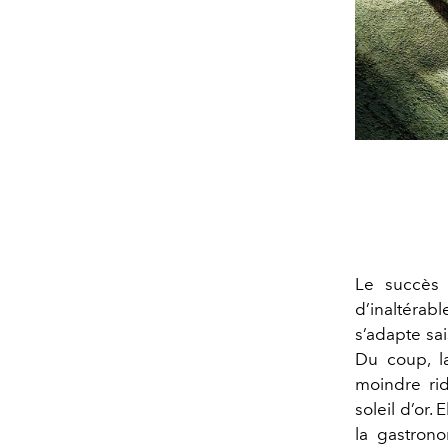
Le succès 
d’inaltérabl
s’adapte sa
Du coup, l
moindre ri
soleil d’or. 
la gastrono