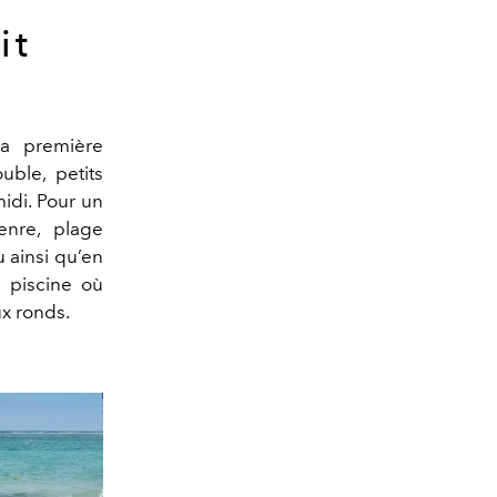
it
La première
uble, petits
midi. Pour un
genre, plage
 ainsi qu’en
a piscine où
ux ronds.