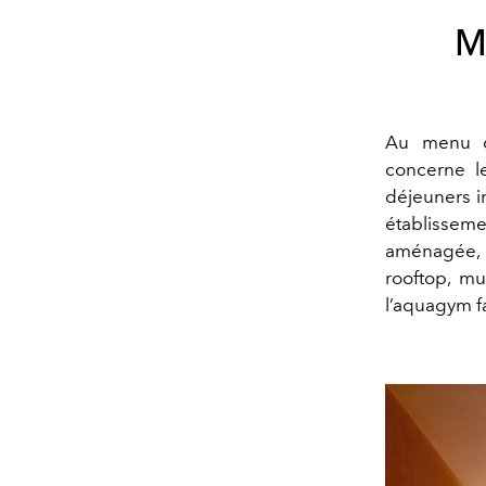
M
Au menu d
concerne le
déjeuners in
établisseme
aménagée, a
rooftop, mu
l’aquagym fa