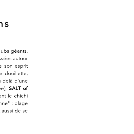
ns
clubs géants,
ssées autour
e son esprit
 douillette,
u-delà d’une
e),
SALT of
nt le chichi
nne" : plage
t aussi de se