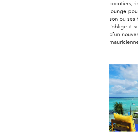
cocotiers, r
lounge pour
son ou ses h
l’oblige à s
d’un nouvea
mauriciennes