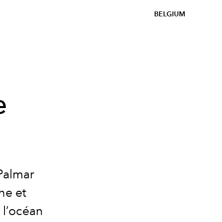
BELGIUM
e
 Palmar
ne et
 l’océan