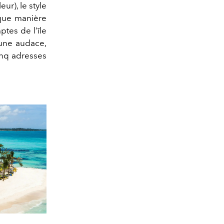
ur), le style
aque manière
ptes de l’île
d’une audace,
nq adresses