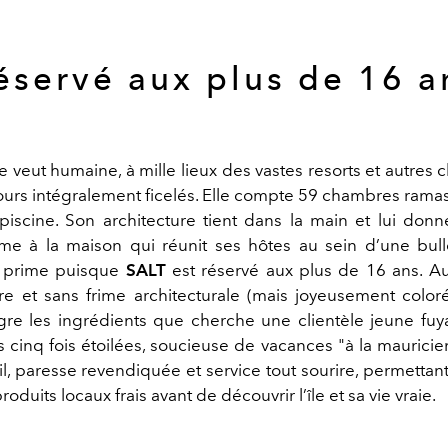
éservé aux plus de 16 a
 veut humaine, à mille lieux des vastes resorts et autres 
jours intégralement ficelés. Elle compte 59 chambres rama
 piscine. Son architecture tient dans la main et lui donn
 à la maison qui réunit ses hôtes au sein d’une bulle
n prime puisque
SALT
est réservé aux plus de 16 ans. A
re et sans frime architecturale (mais joyeusement coloré
gre les ingrédients que cherche une clientèle jeune fuya
 cinq fois étoilées, soucieuse de
vacances "à la mauricie
il, paresse revendiquée et service tout sourire, permettan
oduits locaux frais avant de découvrir l’île et sa vie vraie.