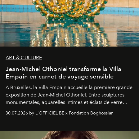
ART & CULTURE
Jean-Michel Othoniel transforme la Villa
Empain en carnet de voyage sensible
À Bruxelles, la Villa Empain accueille la première grande
exposition de Jean-Michel Othoniel. Entre sculptures
monumentales, aquarelles intimes et éclats de verre
soufflé, l’artiste français compose un itinéraire
30.07.2026 by L'OFFICIEL BE x Fondation Boghossian
émotionnel où chaque œuvre devient le souvenir
lumineux d’un voyage, d’une rencontre ou d’un
émerveillement.