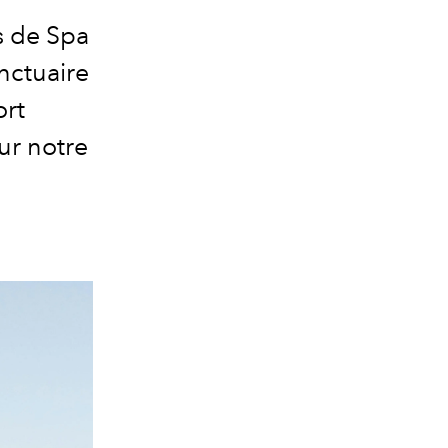
s de Spa
anctuaire
ort
ur notre