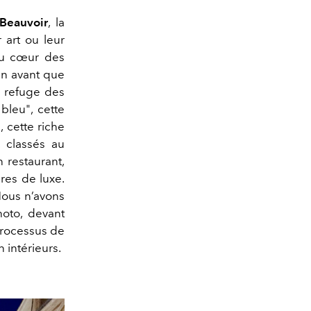
Beauvoir
, la
r art ou leur
au cœur des
ien avant que
e refuge des
 bleu", cette
, cette riche
, classés au
 restaurant,
res de luxe.
Nous n’avons
oto, devant
 processus de
 intérieurs.