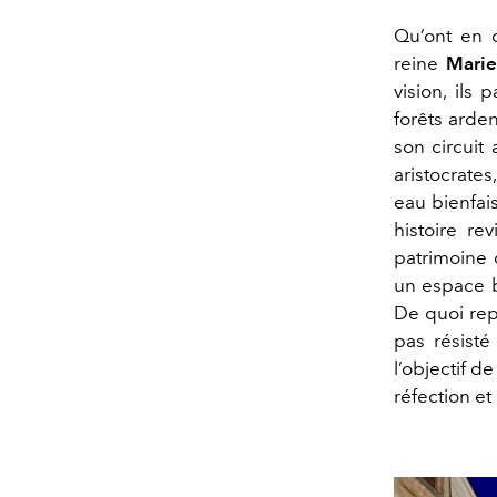
Qu’ont en
reine
Marie
vision, ils
forêts arden
son circuit
aristocrates
eau bienfais
histoire re
patrimoine 
un espace b
De quoi re
pas résist
l’objectif d
réfection et