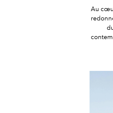
Au cœur
redonne 
du
contemp