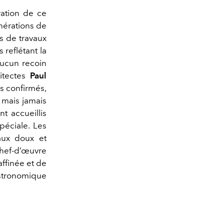
ration de ce
énérations de
s de travaux
reflétant la
aucun recoin
itectes
Paul
ns confirmés,
 mais jamais
t accueillis
péciale. Les
aux doux et
chef-d’œuvre
affinée et de
stronomique