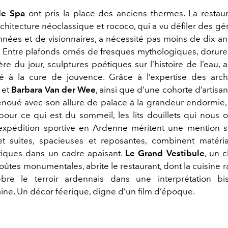
de Spa
ont pris la place des anciens thermes. La restau
rchitecture néoclassique et rococo, qui a vu défiler des g
nnées et de visionnaires, a nécessité pas moins de dix an
. Entre plafonds ornés de fresques mythologiques, dorures 
re du jour, sculptures poétiques sur l’histoire de l’eau, 
é à la cure de jouvence. Grâce à l’expertise des arch
w
et
Barbara Van der Wee
, ainsi que d’une cohorte d’artisa
 renoué avec son allure de palace à la grandeur endormie,
pour ce qui est du sommeil, les lits douillets qui nous on
xpédition sportive en Ardenne méritent une mention s
t suites, spacieuses et reposantes, combinent matéri
istiques dans un cadre apaisant.
Le Grand Vestibule
, un 
oûtes monumentales, abrite le restaurant, dont la cuisine r
èbre le terroir ardennais dans une interprétation bi
ne. Un décor féerique, digne d’un film d’époque.