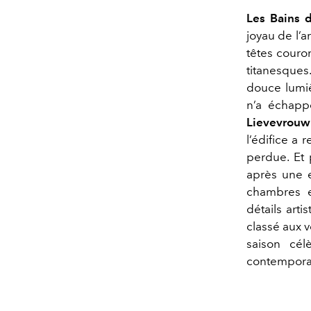
Les Bains 
joyau de l’a
têtes couro
titanesques
douce lumiè
n’a échapp
Lievevrou
l’édifice a
perdue. Et 
après une e
chambres e
détails art
classé aux v
saison cél
contemporai