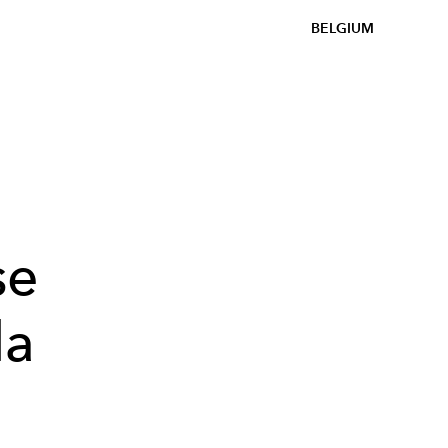
BELGIUM
se
la