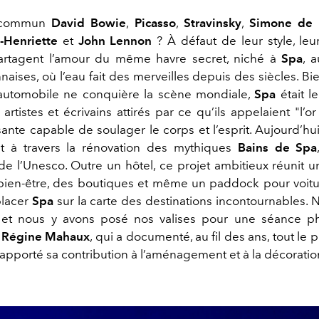
 commun
David Bowie
,
Picasso
,
Stravinsky
,
Simone de 
-Henriette
et
John Lennon
? À défaut de leur style, leu
 partagent l’amour du même havre secret, niché à
Spa
, 
naises, où l’eau fait des merveilles depuis des siècles. B
 automobile ne conquière la scène mondiale,
Spa
était l
, artistes et écrivains attirés par ce qu’ils appelaient "l’or
ante capable de soulager le corps et l’esprit. Aujourd’hui
vit à travers la rénovation des mythiques
Bains de Spa
de l’Unesco. Outre un hôtel, ce projet ambitieux réunit un
ien-être, des boutiques et même un paddock pour voitu
placer
Spa
sur la carte des destinations incontournables. 
é et nous y avons posé nos valises pour une séance ph
e
Régine Mahaux
, qui a documenté, au fil des ans, tout le
 apporté sa contribution à l’aménagement et à la décoration