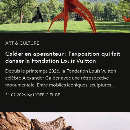
ART & CULTURE
Calder en apesanteur : l'exposition qui fait
danser la Fondation Louis Vuitton
Depuis le printemps 2026, la Fondation Louis Vuitton
célèbre Alexander Calder avec une rétrospective
monumentale. Entre mobiles iconiques, sculptures
monumentales et poésie du mouvement, l'artiste
31.07.2026 by L'OFFICIEL BE
américain investit les espaces imaginés par Frank Gehry
dans une exposition qui redonne toute sa légèreté à la
sculpture.