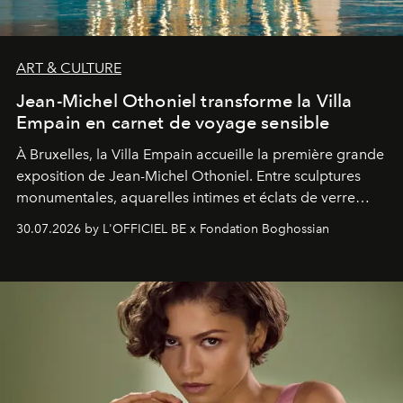
ART & CULTURE
Jean-Michel Othoniel transforme la Villa
Empain en carnet de voyage sensible
À Bruxelles, la Villa Empain accueille la première grande
exposition de Jean-Michel Othoniel. Entre sculptures
monumentales, aquarelles intimes et éclats de verre
soufflé, l’artiste français compose un itinéraire
30.07.2026 by L'OFFICIEL BE x Fondation Boghossian
émotionnel où chaque œuvre devient le souvenir
lumineux d’un voyage, d’une rencontre ou d’un
émerveillement.