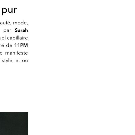
 pur
eauté, mode,
té par
Sarah
uel capillaire
uré de
11PM
le manifeste
style, et où