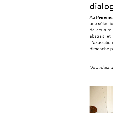
dialog
Au
Peiremu
une sélect
de couture
abstrait et
L'expositi
dimanche pe
De Judestraa