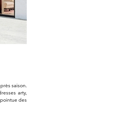
après saison.
resses arty,
n pointue des