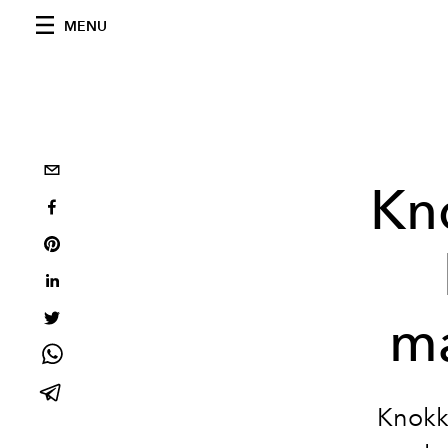
MENU
Kno
ma
Knokke