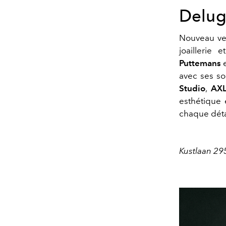
Deluge
Nouveau ven
joaillerie
Puttemans
e
avec ses so
Studio
,
AXL
esthétique 
chaque déta
Kustlaan 29