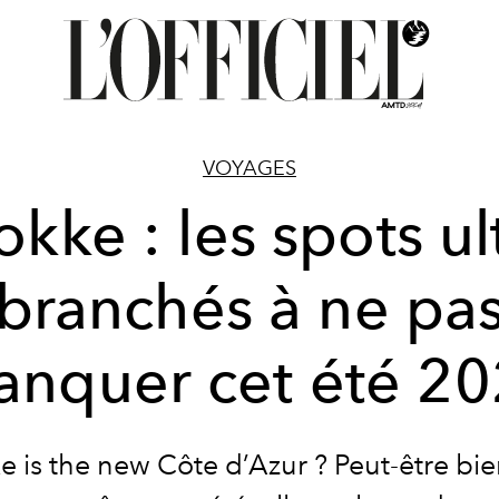
VOYAGES
kke : les spots ul
branchés à ne pa
nquer cet été 2
 is the new Côte d’Azur ? Peut-être bi