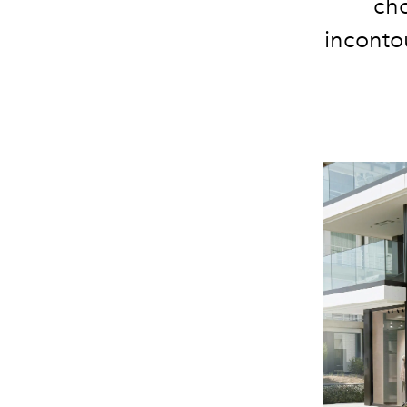
cho
incontou