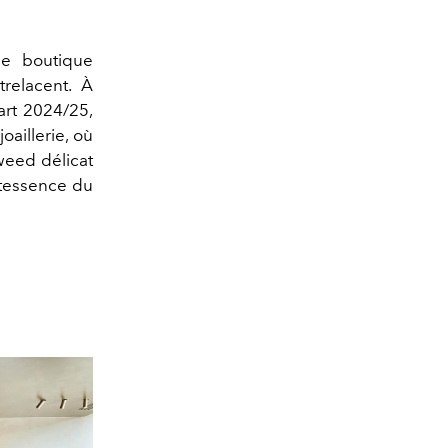
e boutique
relacent. À
art 2024/25,
oaillerie, où
weed délicat
ntessence du