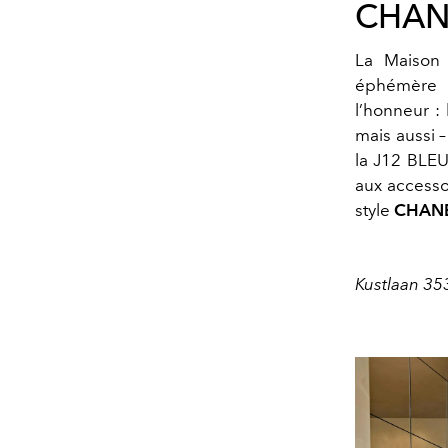
CHANEL
La Maiso
éphémère d
l’honneur :
mais aussi –
la J12 BLEU
aux accesso
style
CHAN
Kustlaan 35