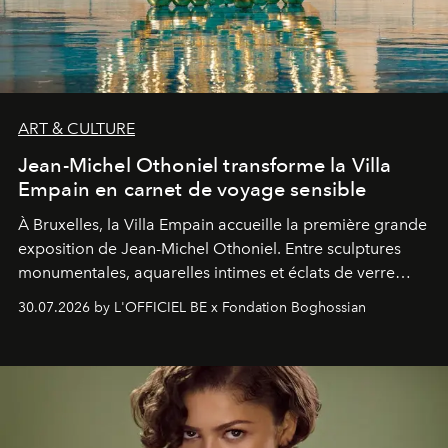
ART & CULTURE
Jean-Michel Othoniel transforme la Villa
Empain en carnet de voyage sensible
À Bruxelles, la Villa Empain accueille la première grande
exposition de Jean-Michel Othoniel. Entre sculptures
monumentales, aquarelles intimes et éclats de verre
soufflé, l’artiste français compose un itinéraire
30.07.2026 by L'OFFICIEL BE x Fondation Boghossian
émotionnel où chaque œuvre devient le souvenir
lumineux d’un voyage, d’une rencontre ou d’un
émerveillement.