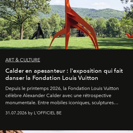
ART & CULTURE
Calder en apesanteur : l'exposition qui fait
danser la Fondation Louis Vuitton
Depuis le printemps 2026, la Fondation Louis Vuitton
célèbre Alexander Calder avec une rétrospective
monumentale. Entre mobiles iconiques, sculptures
monumentales et poésie du mouvement, l'artiste
31.07.2026 by L'OFFICIEL BE
américain investit les espaces imaginés par Frank Gehry
dans une exposition qui redonne toute sa légèreté à la
sculpture.