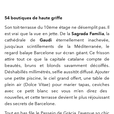
54 boutiques de haute griffe
Son
toit-terrasse
du 10
ème
étage
ne désemplit pas. Il
est vrai que la vue en jette. De la
Sagrada Familia
, la
cathédrale de
Gaudi
éternellement inachevée,
jusqu’aux scintillements de la Méditerranée, le
regard balaye
Barcelone sur
écran géant. Ce frisson
attire tout ce que
la capitale catalane
compte de
beautés, b
runs et blonds
savamment décoiffés
.
D
éshabillés
millimétrés
, selfie aussitôt diffusé.
Ajouter
une p
etite piscine,
le
ciel grand offert,
une
table de
plein air
(
Dolce Vitae
)
pour
marie
r
tapas
,
ceviches
avec ce
petit blanc sec vous m’en direz des
nouvelles
,
et
cette terrasse
devient
le plus
réjouissant
des
secret
s
de
Barcelone.
Tout en bas file
le Passeig de Gràcia, l’avenue
so
chic