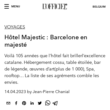
MENU
BELGIUM
VOYAGES
Hôtel Majestic : Barcelone en
majesté
Voilà 105 années que l’hôtel
fait b
r
iller
l
’excellence
catalane.
H
ébergement
cossu
, table
étoilée
,
bar
de légende,
œuvres d’
art
(plus de 1 000)
,
Spa,
rooftop
…
La liste de ses
agréments
comble
les
envies
.
14.04.2023 by Jean-Pierre Chanial