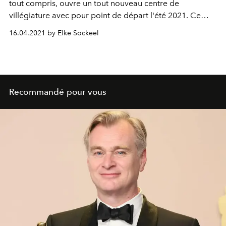
tout compris, ouvre un tout nouveau centre de
villégiature avec pour point de départ l'été 2021. Ce
nouveau complexe cinq étoiles est la cinquième
16.04.2021 by Elke Sockeel
acquisition du groupe, la première en dehors de la
Grèce. L'Officiel Belgique s'est rendu dans la région la
plus chaude d'Espagne, près de Marbella en
Andalousie, pour être les premiers à tester des vacances
de rêve extrêmement relaxantes et luxueuses.
Recommandé pour vous