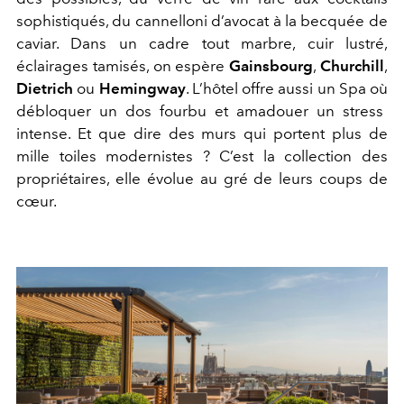
sophistiqué
s
, du cannelloni d’avocat
à la becqué
e de
caviar. D
ans un cadre tout marbre, cuir lustré,
éclairages tamisés
, on
espère
Gainsbourg
,
Churchill
,
Dietrich
ou
Hemingway
. L’hôtel offre aussi
un
Spa
où
débloquer un dos
fourbu et
amadouer un stress
intense.
Et que dire des
murs
qui
portent
plus de
mille
toiles
modern
ist
e
s
?
C’est
la collection des
propriétaires
, elle
évolue au gré de leurs coups de
cœur.