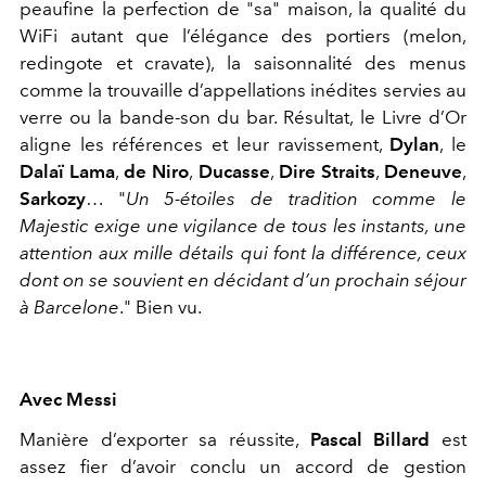
peaufine
la perfection de "sa" maison
, l
a qualité du
WiFi autant que l
’élégance
des portiers (melon,
redingote
et
cravate), la saisonnalité des menus
comme la
trouvaille
d’appellations
inédites
servies au
verre
ou la bande-son du bar
.
Résultat, le Livre d’Or
aligne les références
et leur ravissement
,
Dylan
, le
Dalaï Lama
,
de Niro
,
Ducasse
,
Dire Straits
,
Deneuve
,
Sarkozy
…
"
Un 5-étoiles de tradition comme le
Majestic exige une vigilance de tous les instants, une
attention aux mille détails qui font la différence, ceux
dont on se souvien
t
en
décid
ant
d’un prochain séjour
à Barcelone
." Bien vu.
Avec Messi
Manière d’exporter sa réussite,
Pascal Billard
est
assez fier d’avoir
conclu
un accord de gestion