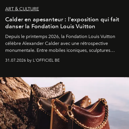
ART & CULTURE
Calder en apesanteur : l'exposition qui fait
danser la Fondation Louis Vuitton
Depuis le printemps 2026, la Fondation Louis Vuitton
célèbre Alexander Calder avec une rétrospective
monumentale. Entre mobiles iconiques, sculptures
monumentales et poésie du mouvement, l'artiste
31.07.2026 by L'OFFICIEL BE
américain investit les espaces imaginés par Frank Gehry
dans une exposition qui redonne toute sa légèreté à la
sculpture.