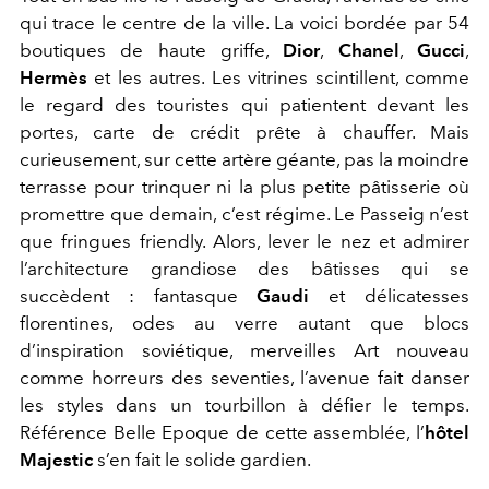
qui trace le centre de la ville
. La voici
bordée par
54
boutiques de haute
griffe
,
Dior
,
Chanel
,
Gucci
,
Hermès
et les autres.
Les vitrines
scintillent, comme
le regard d
es
touristes
qui
patientent devant l
es
porte
s
, carte de crédit prête à chauffer. M
ais
curieusement,
sur cette artère géante,
pas la moindre
terrasse
pour
trinquer
ni la plus petite pâtisserie
où
promettre que demain, c’est régime
.
Le Passeig
n’est
que fringues friendly.
Alors, lever le nez et admirer
l’architecture grandiose des bâtisses qui se
succèdent :
fantasque
Gaudi
et délicatesses
florentines, odes au verre autant que blocs
d’inspiration soviétique, merveilles Art nouveau
comme horreurs des
seventies
, l’avenue fait danser
les styles
dans un tourbillon à
défie
r
le temps
.
Référence Belle Epoque de cette assemblée, l
’
hôtel
Majestic
s’en fait le solide gardien.