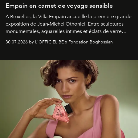
Empain en carnet de voyage sensible
À Bruxelles, la Villa Empain accueille la première grande
exposition de Jean-Michel Othoniel. Entre sculptures
monumentales, aquarelles intimes et éclats de verre
soufflé, l’artiste français compose un itinéraire
30.07.2026 by L'OFFICIEL BE x Fondation Boghossian
émotionnel où chaque œuvre devient le souvenir
lumineux d’un voyage, d’une rencontre ou d’un
émerveillement.