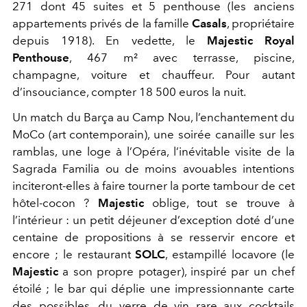
271 dont 45 suites et 5 penthouse
(les anciens
appartements privés de la famille
Casals
, propriétaire
depuis 1918)
. En vedette, le
Majestic Royal
Penthouse
, 467 m² avec terrasse, piscine,
champagne, voiture et chauffeur
. Pour
autant
d’insouciance
, compter
18 500 euros la nuit.
Un match du Barça au Camp Nou, l’enchantement du
MoCo (art contemporain), une soirée canaille sur les
ramblas,
une loge à l’Opéra,
l’inévitable visite de la
Sagrada Familia
ou d
e moins
avouables
intentions
inciter
ont
-elles
à
faire tourner la porte tambour de
cet
hôtel-cocon
?
Majestic
oblige, tout
se trouve
à
l’intérieur
: un petit déjeuner d’exception doté d’une
centaine de propositions à se resservir encore et
encore ; l
e restaurant
SOLC
, estampillé locavore
(le
Majestic
a son propre
potager
), inspiré par un chef
étoilé ; l
e bar
qui
déplie une impressionnante carte
des possibles, du verre de vin rare au
x
cocktail
s