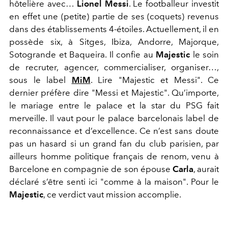
hôtelière avec…
Lionel Messi
. Le footballeur investit
en effet une (petite) partie de ses
(coquets)
revenus
dans des
établissements
4-étoiles. Actuellement, il en
possède six, à Sitges, Ibiza, Andorre, Majorque,
Sotogrande et Baqueira
. Il
confi
e
au
Majestic
le soin
de
recrute
r
,
agencer,
commercialis
er
, organis
er
…,
sous le label
MiM
. Lire "
Majestic et Messi"
. Ce
dernier préfère
dire
"
Messi et Majestic"
. Qu’importe,
le mariage
entre le palace et la star du PSG
fait
merveille. Il vaut pour le
palace barcelonais
label d
e
reconnaissance
et d’excellence
. Ce n’est sans doute
pas un hasard si un
grand
fan du club parisien, par
ailleurs
h
omme politique
français
de renom
,
venu
à
Barcelone
en compagnie de
son épouse
Carla
,
aurait
déclaré s’être senti
ici "
comme à la maison".
Pour le
Majestic
,
ce verdict vaut
m
ission accomplie.