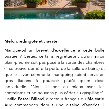
Melon, redingote et cravate
M
anque-t-il un brevet d’excellence à cette bulle
ouatée ?
Certes, certains
regretteront qu’un miroir
plain-pied ne soit pas posé à l
a sortie
des chambres
(il se trouve derrière la porte de la salle de bains) et
que le savon comme le shampoing soient servis en
gros flacons à poussoir plutôt qu’en dose
individuelle. "
Nous faisons au mieux avec les
contraintes et ne pouvons plus céder au gaspillage"
,
justifie
Pascal Billard
, directeur français d
u
Majestic
.
Aux
commandes
depuis une dizaine d’années, il