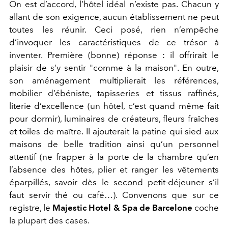
On est d’accord, l’hôtel idéal n’existe pas.
C
hacun y
allant
de son exigence
, a
ucun établissement
ne
peut
toutes
les réuni
r
.
Ceci posé, rien n’empêche
d
’invoquer
les caractéristiques de ce trésor à
inventer. Première (bonne) réponse : il offrirait le
plaisir de s’y
sentir "comme à la maison".
En outre,
son aménagement multiplierait les références,
mobilier d’ébéniste, tapisseries et tissus raffinés,
literie
d’excellence
(un hôtel, c’est quand même fait
pour dormir), luminaires de créateurs
, fleurs fraîches
et toiles de maître. Il ajouterait la patine qui sied aux
maisons de belle tradition ainsi qu’un personnel
attentif
(ne frapper à la porte de la chambre qu’en
l’absence des hôtes,
plier et ranger les vêtements
éparpillés
, savoir dès le second petit-déjeuner s’il
faut servir thé ou café…).
Convenons que
sur ce
registre,
le
Majestic Hotel & Spa
de Barcelone
coche
la plupart
des cases.