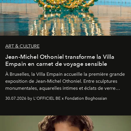
ART & CULTURE
Jean-Michel Othoniel transforme la Villa
Empain en carnet de voyage sensible
À Bruxelles, la Villa Empain accueille la première grande
exposition de Jean-Michel Othoniel. Entre sculptures
monumentales, aquarelles intimes et éclats de verre
soufflé, l’artiste français compose un itinéraire
30.07.2026 by L'OFFICIEL BE x Fondation Boghossian
émotionnel où chaque œuvre devient le souvenir
lumineux d’un voyage, d’une rencontre ou d’un
émerveillement.