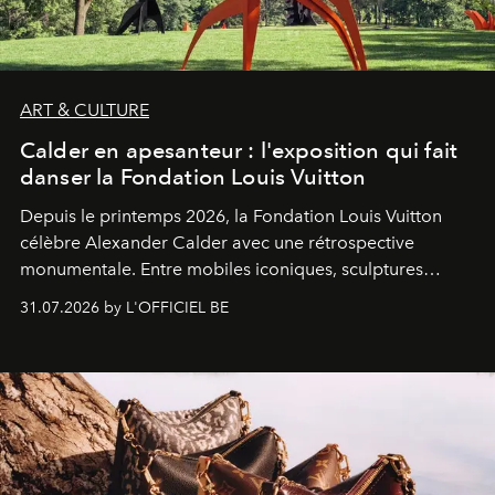
ART & CULTURE
Calder en apesanteur : l'exposition qui fait
danser la Fondation Louis Vuitton
Depuis le printemps 2026, la Fondation Louis Vuitton
célèbre Alexander Calder avec une rétrospective
monumentale. Entre mobiles iconiques, sculptures
monumentales et poésie du mouvement, l'artiste
31.07.2026 by L'OFFICIEL BE
américain investit les espaces imaginés par Frank Gehry
dans une exposition qui redonne toute sa légèreté à la
sculpture.