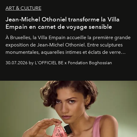
ART & CULTURE
Jean-Michel Othoniel transforme la Villa
Empain en carnet de voyage sensible
À Bruxelles, la Villa Empain accueille la première grande
exposition de Jean-Michel Othoniel. Entre sculptures
monumentales, aquarelles intimes et éclats de verre
soufflé, l’artiste français compose un itinéraire
30.07.2026 by L'OFFICIEL BE x Fondation Boghossian
émotionnel où chaque œuvre devient le souvenir
lumineux d’un voyage, d’une rencontre ou d’un
émerveillement.