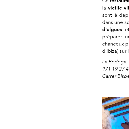
Ce
restaura
la
vieille vi
sont là depu
dans une so
d'algues
e
préparer u
chanceux pe
d'Ibiza) sur 
La Bodega
971 19 27 
Carrer Bisbe