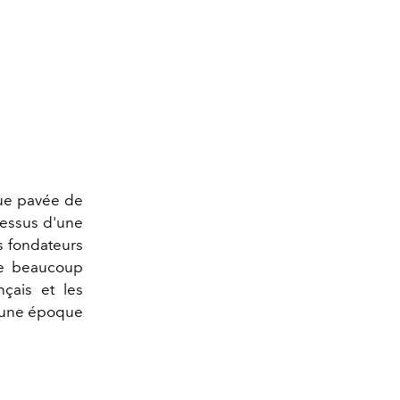
ue pavée de
dessus d'une
es fondateurs
que beaucoup
nçais et les
d'une époque