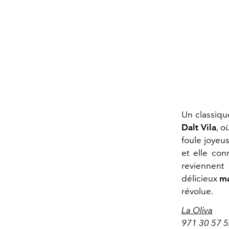
Un classique
Dalt Vila
, o
foule joyeu
et elle con
reviennen
délicieux
ma
révolue.
La Oliva
971 30 57 