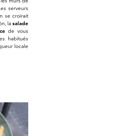
 les murs de
Les serveurs
n se croirait
ón, la
salade
ice
de vous
es habitués
queur locale