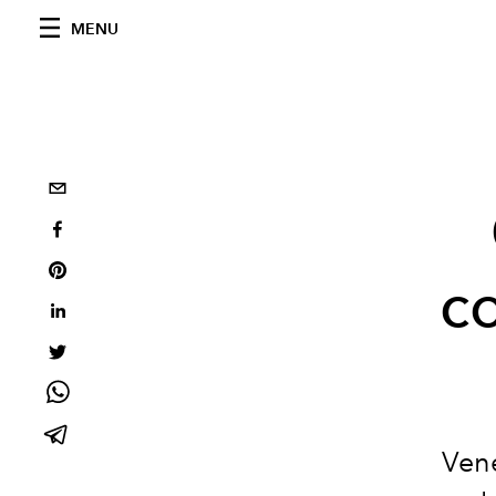
MENU
co
Vene