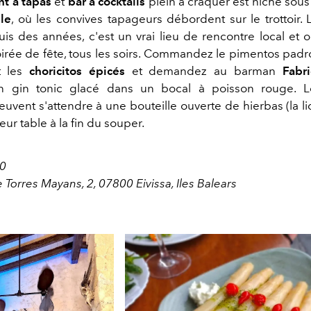
nt à tapas
et
bar à cocktails
plein à craquer est niché sous
lle
, où les convives tapageurs débordent sur le trottoir. 
is des années, c'est un vrai lieu de rencontre local et o
irée de fête, tous les soirs. Commandez le pimentos padr
t les
choricitos épicés
et demandez au barman
Fabr
n gin tonic glacé dans un bocal à poisson rouge. L
uvent s'attendre à une bouteille ouverte de hierbas (la li
leur table à la fin du souper.
40
 Torres Mayans, 2, 07800 Eivissa, Iles Balears