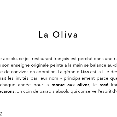
La Oliva
 absolu, ce joli restaurant français
est perché dans une r
ù son enseigne originale peinte à la main se balance au-
se de convives en adoration. La gérante
Lisa
est la fille d
naît les invités par leur nom - principalement parce 
t chaque année pour la
morue aux olives,
le
rosé
fra
carons
. Un coin de paradis absolu qui conserve l'esprit 
52