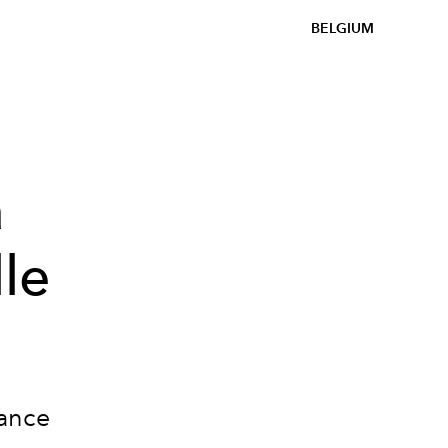
BELGIUM
à
lle
iance