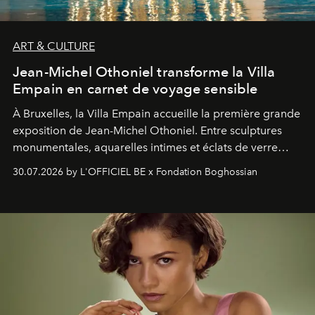
ART & CULTURE
Jean-Michel Othoniel transforme la Villa
Empain en carnet de voyage sensible
À Bruxelles, la Villa Empain accueille la première grande
exposition de Jean-Michel Othoniel. Entre sculptures
monumentales, aquarelles intimes et éclats de verre
soufflé, l’artiste français compose un itinéraire
30.07.2026 by L'OFFICIEL BE x Fondation Boghossian
émotionnel où chaque œuvre devient le souvenir
lumineux d’un voyage, d’une rencontre ou d’un
émerveillement.