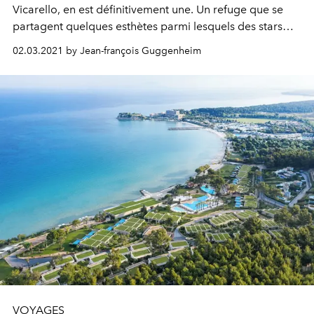
Vicarello, en est définitivement une. Un refuge que se
partagent quelques esthètes parmi lesquels des stars
monde du cinéma italien et français. Gérard Depardieu
02.03.2021 by Jean-françois Guggenheim
y a passé deux semaines, à savourer l’endroit, sa paix,
son ambiance, ses mets…
VOYAGES