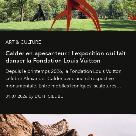
ART & CULTURE
Calder en apesanteur : l'exposition qui fait
danser la Fondation Louis Vuitton
Depuis le printemps 2026, la Fondation Louis Vuitton
célèbre Alexander Calder avec une rétrospective
monumentale. Entre mobiles iconiques, sculptures
monumentales et poésie du mouvement, l'artiste
31.07.2026 by L'OFFICIEL BE
américain investit les espaces imaginés par Frank Gehry
dans une exposition qui redonne toute sa légèreté à la
sculpture.