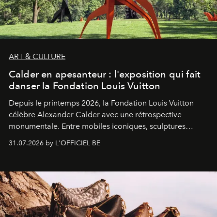
ART & CULTURE
Calder en apesanteur : l'exposition qui fait
danser la Fondation Louis Vuitton
Depuis le printemps 2026, la Fondation Louis Vuitton
célèbre Alexander Calder avec une rétrospective
monumentale. Entre mobiles iconiques, sculptures
monumentales et poésie du mouvement, l'artiste
31.07.2026 by L'OFFICIEL BE
américain investit les espaces imaginés par Frank Gehry
dans une exposition qui redonne toute sa légèreté à la
sculpture.