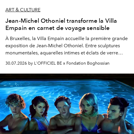
ART & CULTURE
Jean-Michel Othoniel transforme la Villa
Empain en carnet de voyage sensible
À Bruxelles, la Villa Empain accueille la première grande
exposition de Jean-Michel Othoniel. Entre sculptures
monumentales, aquarelles intimes et éclats de verre
soufflé, l’artiste français compose un itinéraire
30.07.2026 by L'OFFICIEL BE x Fondation Boghossian
émotionnel où chaque œuvre devient le souvenir
lumineux d’un voyage, d’une rencontre ou d’un
émerveillement.