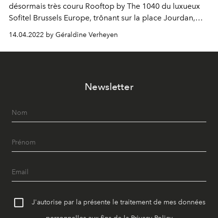
désormais très couru Rooftop by The 1040 du luxueux
Sofitel Brussels Europe, trônant sur la place Jourdan,
rouvre ses portes. Le lieu idéal pour profiter du beau
14.04.2022 by Géraldine Verheyen
temps, entouré de ses amis, de délicieux cocktails et de
la bonne musique à la clé.
Newsletter
J'autorise par la présente le traitement de mes données