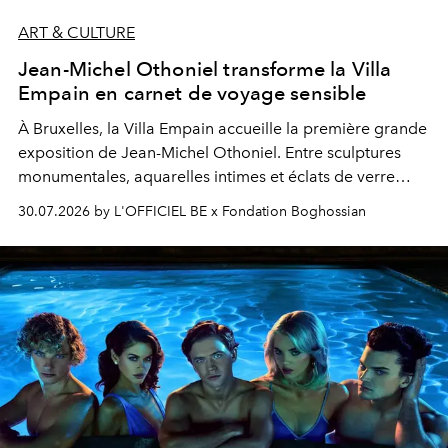
ART & CULTURE
Jean-Michel Othoniel transforme la Villa
Empain en carnet de voyage sensible
À Bruxelles, la Villa Empain accueille la première grande
exposition de Jean-Michel Othoniel. Entre sculptures
monumentales, aquarelles intimes et éclats de verre
soufflé, l’artiste français compose un itinéraire
30.07.2026 by L'OFFICIEL BE x Fondation Boghossian
émotionnel où chaque œuvre devient le souvenir
lumineux d’un voyage, d’une rencontre ou d’un
émerveillement.