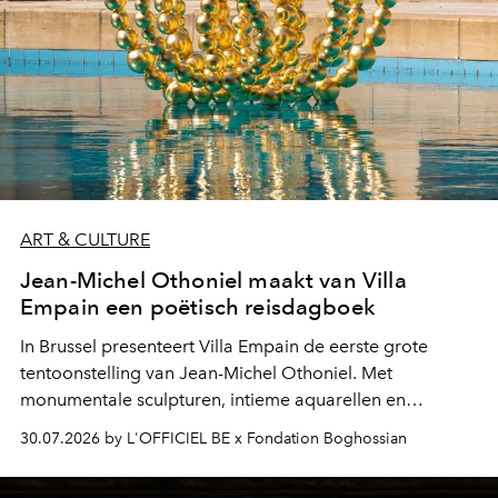
ART & CULTURE
Jean-Michel Othoniel maakt van Villa
Empain een poëtisch reisdagboek
In Brussel presenteert Villa Empain de eerste grote
tentoonstelling van Jean-Michel Othoniel. Met
monumentale sculpturen, intieme aquarellen en
fonkelend Murano-glas creëert de Franse kunstenaar
30.07.2026 by L'OFFICIEL BE x Fondation Boghossian
een emotionele reis waarin elk werk de herinnering
oproept aan een ontmoeting, een bestemming of een