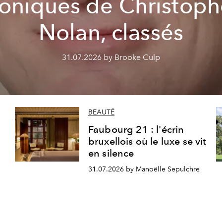
coniques de Christoph
Nolan, classés
31.07.2026 by Brooke Culp
BEAUTÉ
Faubourg 21 : l'écrin
bruxellois où le luxe se vit
en silence
31.07.2026 by Manoëlle Sepulchre