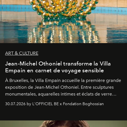
ART & CULTURE
Jean-Michel Othoniel transforme la Villa
Empain en carnet de voyage sensible
À Bruxelles, la Villa Empain accueille la première grande
exposition de Jean-Michel Othoniel. Entre sculptures
monumentales, aquarelles intimes et éclats de verre
soufflé, l’artiste français compose un itinéraire
30.07.2026 by L'OFFICIEL BE x Fondation Boghossian
émotionnel où chaque œuvre devient le souvenir
lumineux d’un voyage, d’une rencontre ou d’un
émerveillement.