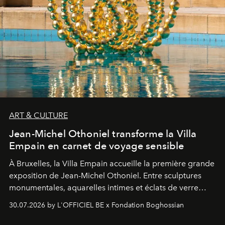
ART & CULTURE
Jean-Michel Othoniel transforme la Villa
Empain en carnet de voyage sensible
À Bruxelles, la Villa Empain accueille la première grande
exposition de Jean-Michel Othoniel. Entre sculptures
monumentales, aquarelles intimes et éclats de verre
soufflé, l’artiste français compose un itinéraire
30.07.2026 by L'OFFICIEL BE x Fondation Boghossian
émotionnel où chaque œuvre devient le souvenir
lumineux d’un voyage, d’une rencontre ou d’un