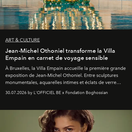
ART & CULTURE
Jean-Michel Othoniel transforme la Villa
Empain en carnet de voyage sensible
À Bruxelles, la Villa Empain accueille la première grande
exposition de Jean-Michel Othoniel. Entre sculptures
monumentales, aquarelles intimes et éclats de verre
soufflé, l’artiste français compose un itinéraire
30.07.2026 by L'OFFICIEL BE x Fondation Boghossian
émotionnel où chaque œuvre devient le souvenir
lumineux d’un voyage, d’une rencontre ou d’un
émerveillement.