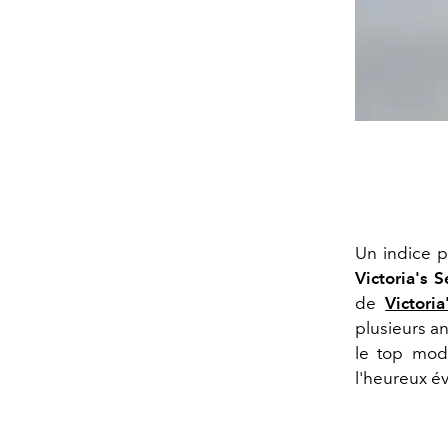
Un indice p
Victoria's 
de
Victori
plusieurs a
le top mod
l'heureux é