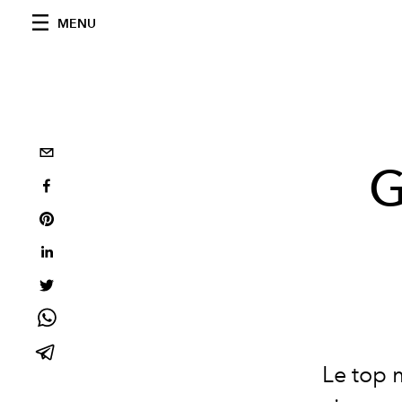
MENU
G
Le top 