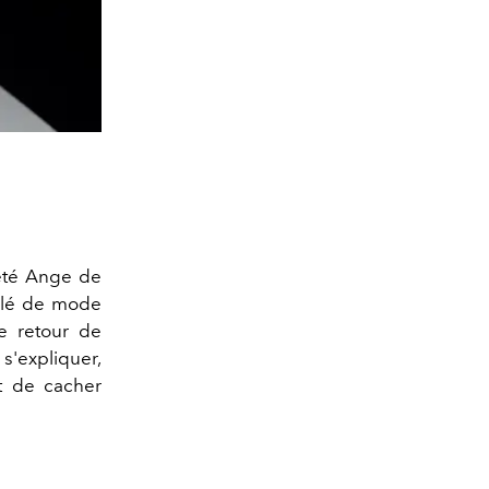
 été Ange de
ilé de mode
e retour de
s'expliquer,
t de cacher