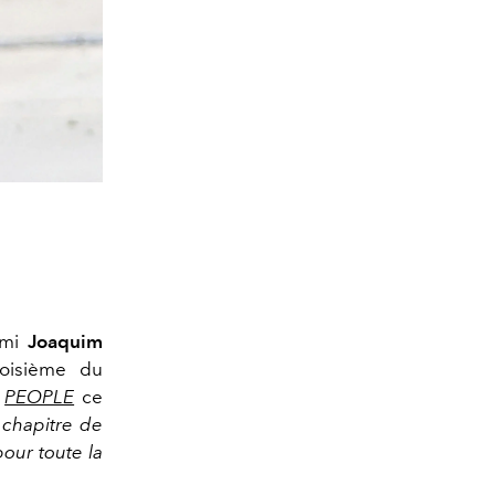
 ami
Joaquim
roisième du
e
PEOPLE
ce
chapitre de
pour toute la