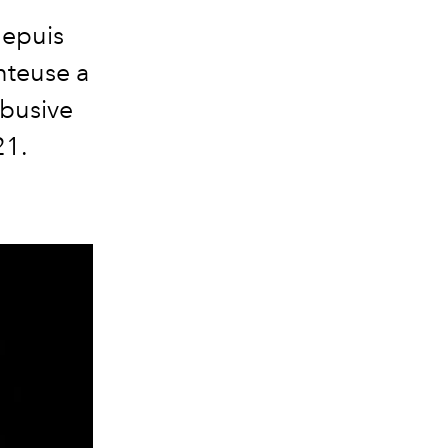
depuis
nteuse a
abusive
21.