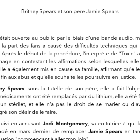
Britney Spears et son père Jamie Spears
était ouverte au public par le biais d'une bande audio, ma
e la part des fans a causé des difficultés techniques qui 
. Après le début de la procédure, l'interprète de "Toxic
age en contestant les affirmations selon lesquelles elle 
e a également mis en cause sa famille, affirmant qu'elle 
fin aux abus et qu'elle souhaite les poursuivre en justice.
ney Spears
, sous la tutelle de son père, elle a fait l'obje
 médicaments ont été remplacés par du lithium, elle a été 
un stérilet, et elle n'a pas le droit de se marier ou d'a
ré son désir de le faire.
suivi en accusant
Jodi Montgomery
, sa co-tutrice à qui
ndé en mars dernier de remplacer
Jamie
Spears
en tan
situation "commençant à aller trop loin".