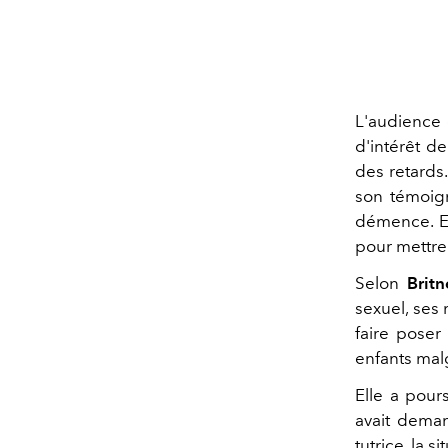
L'audience 
d'intérêt d
des retards
son témoign
démence. Ell
pour mettre 
Selon
Brit
sexuel, ses
faire poser 
enfants malg
Elle a pour
avait dema
tutrice, la 