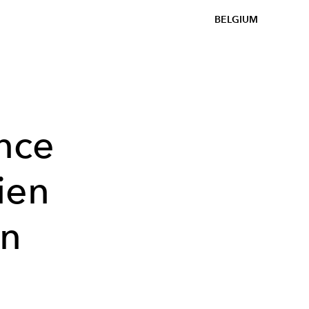
BELGIUM
nce
bien
on