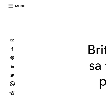
MENU
Br
sa 
p