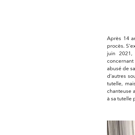
Après 14 an
procès. S'e
juin 2021,
concernant 
abusé de sa
d'autres sou
tutelle, ma
chanteuse a
à sa tutelle