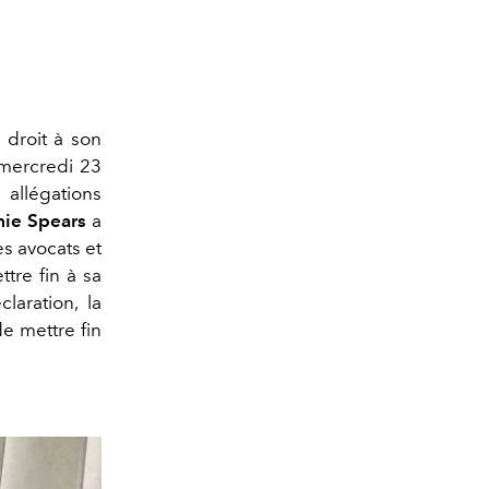
u droit à son
 mercredi 23
allégations
mie Spears
a
s avocats et
ttre fin à sa
laration, la
e mettre fin