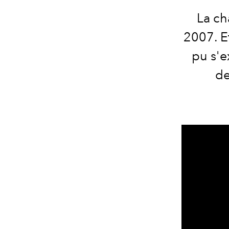
La ch
2007. E
pu s'e
de