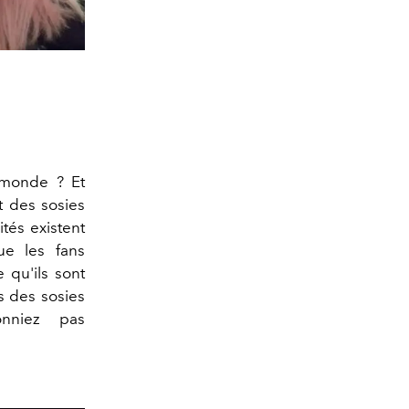
 monde ? Et
t des sosies
tés existent
ue les fans
 qu'ils sont
s des sosies
nniez pas