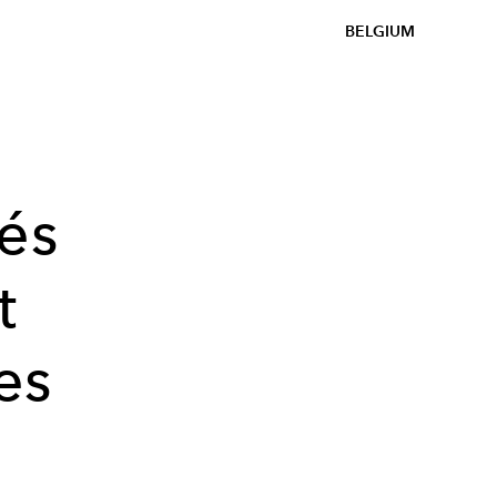
BELGIUM
és
t
es