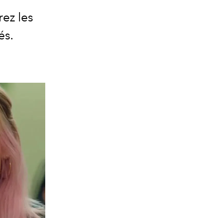
ez les
és.