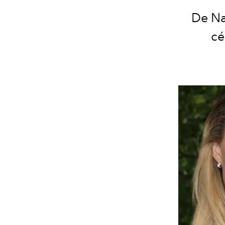
De Na
cé