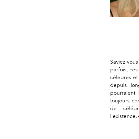
Saviez-vou
parfois, ce
célèbres et
depuis lon
pourraient 
toujours co
de céléb
l'existence,