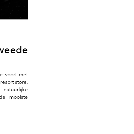
weede
ie voort met
esort store,
natuurlijke
de mooiste