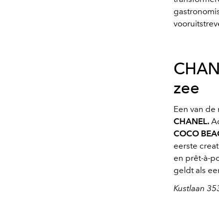
gastronomi
vooruitstrev
CHA
zee
Een van de 
CHANEL.
Ac
COCO BEA
eerste crea
en prêt-à-po
geldt als ee
Kustlaan 35