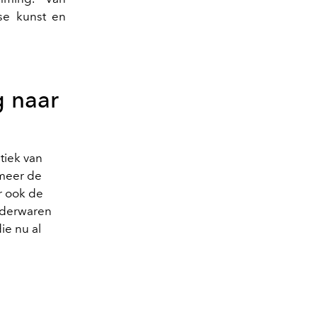
se kunst en
g naar
tiek van
 meer de
r ook de
lederwaren
ie nu al