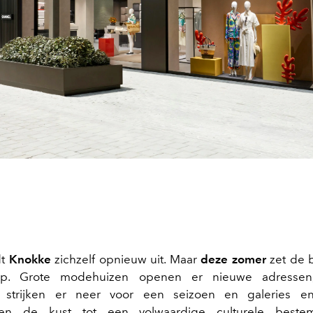
t
Knokke
zichzelf opnieuw uit. Maar
deze zomer
zet de 
ap. Grote modehuizen openen er nieuwe adressen,
 strijken er neer voor een seizoen en galeries e
eren de kust tot een volwaardige culturele beste