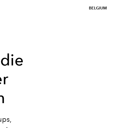
BELGIUM
die
r
n
ups,