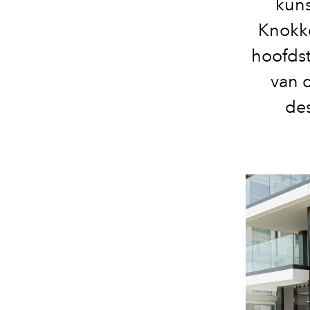
kuns
Knokke
hoofdst
van 
des