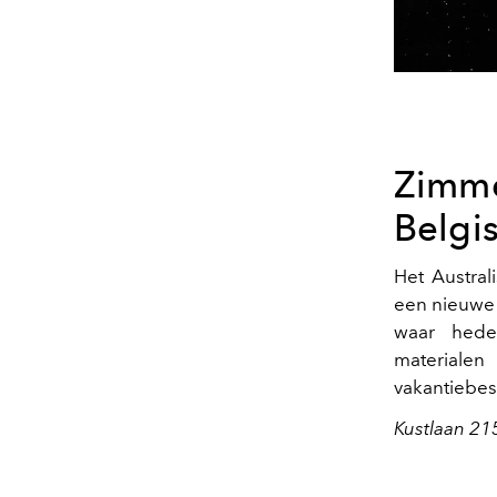
Zim
Belgi
Het Austra
een nieuwe 
waar heden
materiale
vakantiebes
Kustlaan 21