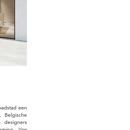
badstad een
 Belgische
n designers
mming. Van