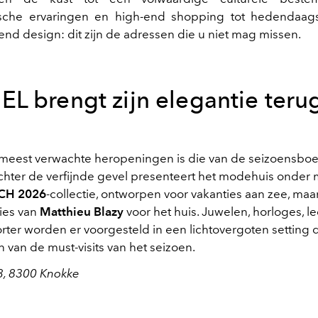
sche ervaringen en high-end shopping tot hedendaag
end design: dit zijn de adressen die u niet mag missen.
NEL
brengt zijn elegantie teru
meest verwachte heropeningen is die van de seizoensboe
hter de verfijnde gevel presenteert het modehuis onder
CH 2026
-collectie, ontworpen voor vakanties aan zee, maa
ties van
Matthieu Blazy
voor het huis. Juwelen, horloges, 
rter worden er voorgesteld in een lichtovergoten setting d
n van de must-visits van het seizoen.
3, 8300 Knokke