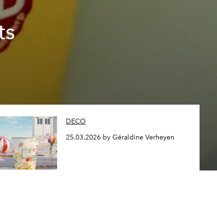
ts
DECO
25.03.2026 by Géraldine Verheyen