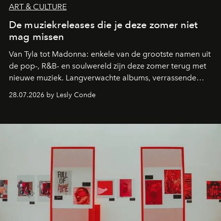
ART & CULTURE
De muziekreleases die je deze zomer niet
mag missen
Van Tyla tot Madonna: enkele van de grootste namen uit
de pop-, R&B- en soulwereld zijn deze zomer terug met
nieuwe muziek. Langverwachte albums, verrassende
comebacks en veelbelovende nieuwe projecten: dit zijn
28.07.2026 by Lesly Conde
de releases die je niet mag missen.