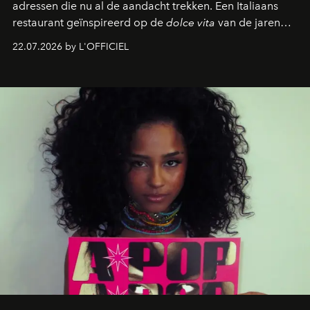
adressen die nu al de aandacht trekken. Een Italiaans
restaurant geïnspireerd op de
dolce vita
van de jaren
zestig, een Japanse hotspot die na zonsondergang
22.07.2026 by L'OFFICIEL
verandert in een bruisende ontmoetingsplek en de
legendarische Parijse club Raspoutine die eindelijk
neerstrijkt in Saint-Tropez. Dit zijn de nieuwe adressen
die deze zomer de toon zetten, van lange lunches tot
zwoele nachten.