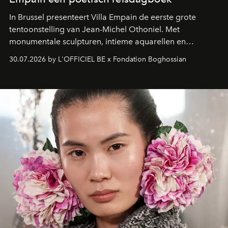
In Brussel presenteert Villa Empain de eerste grote
tentoonstelling van Jean-Michel Othoniel. Met
monumentale sculpturen, intieme aquarellen en
fonkelend Murano-glas creëert de Franse kunstenaar
30.07.2026 by L'OFFICIEL BE x Fondation Boghossian
een emotionele reis waarin elk werk de herinnering
oproept aan een ontmoeting, een bestemming of een
moment van verwondering.