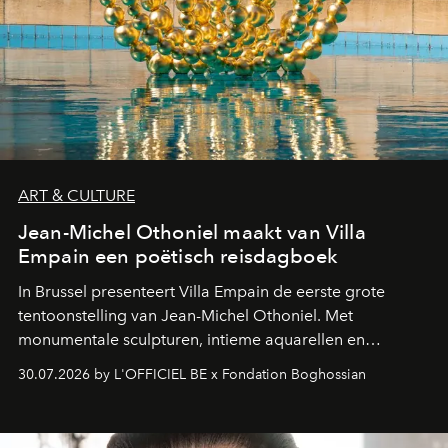
ART & CULTURE
Jean-Michel Othoniel maakt van Villa
Empain een poëtisch reisdagboek
In Brussel presenteert Villa Empain de eerste grote
tentoonstelling van Jean-Michel Othoniel. Met
monumentale sculpturen, intieme aquarellen en
fonkelend Murano-glas creëert de Franse kunstenaar
30.07.2026 by L'OFFICIEL BE x Fondation Boghossian
een emotionele reis waarin elk werk de herinnering
oproept aan een ontmoeting, een bestemming of een
moment van verwondering.