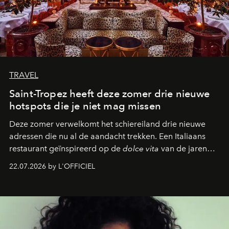
TRAVEL
Saint-Tropez heeft deze zomer drie nieuwe
hotspots die je niet mag missen
Deze zomer verwelkomt het schiereiland drie nieuwe
adressen die nu al de aandacht trekken. Een Italiaans
restaurant geïnspireerd op de
dolce vita
van de jaren
zestig, een Japanse hotspot die na zonsondergang
22.07.2026 by L'OFFICIEL
verandert in een bruisende ontmoetingsplek en de
legendarische Parijse club Raspoutine die eindelijk
neerstrijkt in Saint-Tropez. Dit zijn de nieuwe adressen
die deze zomer de toon zetten, van lange lunches tot
zwoele nachten.