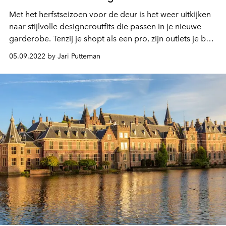
Met het herfstseizoen voor de deur is het weer uitkijken
naar stijlvolle designeroutfits die passen in je nieuwe
garderobe. Tenzij je shopt als een pro, zijn outlets je best
bet om de mooiste stuks tegen een lagere prijzen te
05.09.2022 by Jari Putteman
scoren. Hier zijn de favoriete luxe fashion outlets in
België en Nederland van L'OFFICIEL.