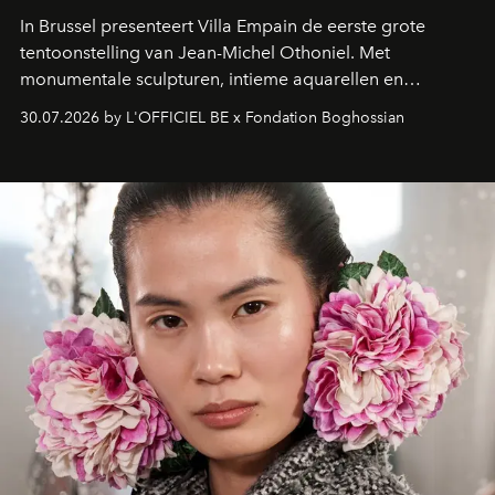
In Brussel presenteert Villa Empain de eerste grote
tentoonstelling van Jean-Michel Othoniel. Met
monumentale sculpturen, intieme aquarellen en
fonkelend Murano-glas creëert de Franse kunstenaar
30.07.2026 by L'OFFICIEL BE x Fondation Boghossian
een emotionele reis waarin elk werk de herinnering
oproept aan een ontmoeting, een bestemming of een
moment van verwondering.