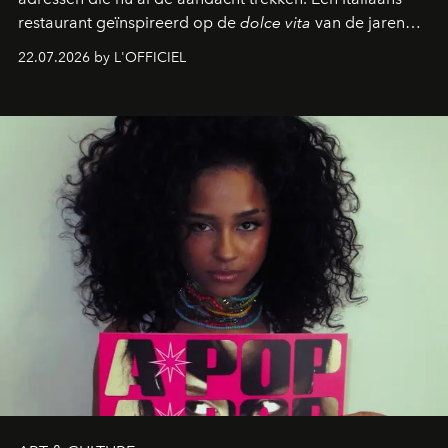
restaurant geïnspireerd op de
dolce vita
van de jaren
zestig, een Japanse hotspot die na zonsondergang
22.07.2026 by L'OFFICIEL
verandert in een bruisende ontmoetingsplek en de
legendarische Parijse club Raspoutine die eindelijk
neerstrijkt in Saint-Tropez. Dit zijn de nieuwe adressen
die deze zomer de toon zetten, van lange lunches tot
zwoele nachten.