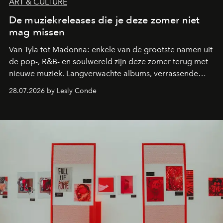
ART & CULTURE
De muziekreleases die je deze zomer niet
mag missen
Van Tyla tot Madonna: enkele van de grootste namen uit
de pop-, R&B- en soulwereld zijn deze zomer terug met
nieuwe muziek. Langverwachte albums, verrassende
comebacks en veelbelovende nieuwe projecten: dit zijn
28.07.2026 by Lesly Conde
de releases die je niet mag missen.