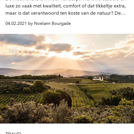
luxe zo vaak met kwaliteit, comfort of dat tikkeltje extra,
maar is dat verantwoord ten koste van de natuur? De
luxesector is de afgelopen jaren enorm geëvolueerd en
04.02.2021 by Noelann Bourgade
duurzaamheid vormt vanaf nu de kern van elk
bedrijfsmodel, ook wat reizen betreft. Deze duurzame
luxe hotels tonen hoe het moet.