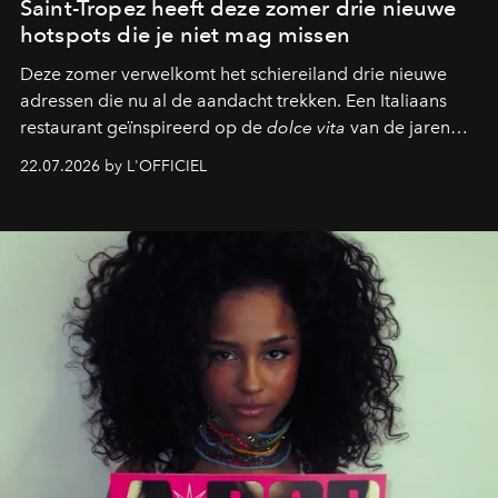
Saint-Tropez heeft deze zomer drie nieuwe
hotspots die je niet mag missen
Deze zomer verwelkomt het schiereiland drie nieuwe
adressen die nu al de aandacht trekken. Een Italiaans
restaurant geïnspireerd op de
dolce vita
van de jaren
zestig, een Japanse hotspot die na zonsondergang
22.07.2026 by L'OFFICIEL
verandert in een bruisende ontmoetingsplek en de
legendarische Parijse club Raspoutine die eindelijk
neerstrijkt in Saint-Tropez. Dit zijn de nieuwe adressen
die deze zomer de toon zetten, van lange lunches tot
zwoele nachten.