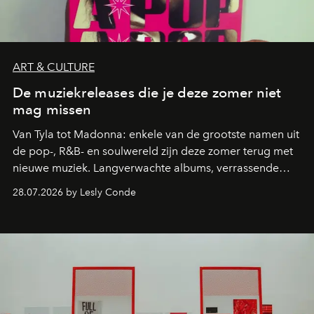
ART & CULTURE
De muziekreleases die je deze zomer niet
mag missen
Van Tyla tot Madonna: enkele van de grootste namen uit
de pop-, R&B- en soulwereld zijn deze zomer terug met
nieuwe muziek. Langverwachte albums, verrassende
comebacks en veelbelovende nieuwe projecten: dit zijn
28.07.2026 by Lesly Conde
de releases die je niet mag missen.