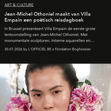
ART & CULTURE
Jean-Michel Othoniel maakt van Villa
Empain een poëtisch reisdagboek
In Brussel presenteert Villa Empain de eerste grote
tentoonstelling van Jean-Michel Othoniel. Met
monumentale sculpturen, intieme aquarellen en
fonkelend Murano-glas creëert de Franse kunstenaar
30.07.2026 by L'OFFICIEL BE x Fondation Boghossian
een emotionele reis waarin elk werk de herinnering
oproept aan een ontmoeting, een bestemming of een
moment van verwondering.