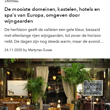
TRAVEL
De mooiste domeinen, kastelen, hotels en
spa's van Europa, omgeven door
wijngaarden
De herfstzon geeft de valleien een gele kleur, bezaaid
met ellenlange rijen wijngaarden, tot zover de horizon
reikt. De dagen zijn nog steeds warm, maar de avonden
zijn koel. Geelachtige, roze bladeren en druiven die in
24.11.2020 by Martynas Gusas
de zomer door de zon zijn gekleurd. Een teken dat het
tijd is voor de wijnoogst. Een overzicht van de meest
prominente wijngaarden van Europa, inclusief hotels en
spa's.